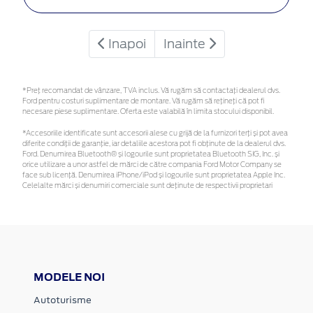
Inapoi
Inainte
*Preţ recomandat de vânzare, TVA inclus. Vă rugăm să contactaţi dealerul dvs.
Ford pentru costuri suplimentare de montare. Vă rugăm să rețineți că pot fi
necesare piese suplimentare. Oferta este valabilă în limita stocului disponibil.
*Accesoriile identificate sunt accesorii alese cu grijă de la furnizori terți și pot avea
diferite condiții de garanție, iar detaliile acestora pot fi obținute de la dealerul dvs.
Ford. Denumirea Bluetooth® și logourile sunt proprietatea Bluetooth SIG, Inc. și
orice utilizare a unor astfel de mărci de către compania Ford Motor Company se
face sub licență. Denumirea iPhone/iPod și logourile sunt proprietatea Apple Inc.
Celelalte mărci și denumiri comerciale sunt deținute de respectivii proprietari
MODELE NOI
Autoturisme