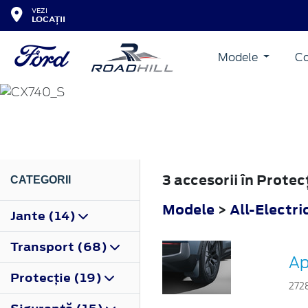
VEZI
LOCAȚII
Modele
Co
ALL-ELECTRIC EXPL
2024
3 accesorii în Protec
CATEGORII
Modele
>
All-Electri
Jante (14)
Transport (68)
Ap
Protecţie (19)
272