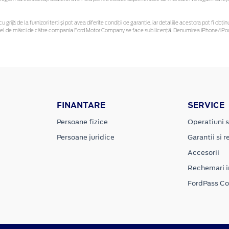
u grijă de la furnizori terți și pot avea diferite condiții de garanție, iar detaliile acestora pot fi 
 astfel de mărci de către compania Ford Motor Company se face sub licență. Denumirea iPhone/iPod 
FINANTARE
SERVICE
Persoane fizice
Operatiuni s
Persoane juridice
Garantii si re
Accesorii
Rechemari i
FordPass C