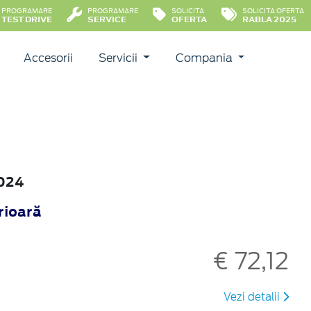
PROGRAMARE
PROGRAMARE
SOLICITA
SOLICITA OFERTA
TEST DRIVE
SERVICE
OFERTA
RABLA 2025
Accesorii
Servicii
Compania
2024
rioară
€ 72,12
Vezi detalii