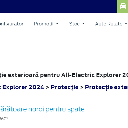
nfigurator
Promotii
Stoc
Auto Rulate
ORER
ţie exterioară pentru All-Electric Explorer 
c Explorer 2024
>
Protecţie
>
Protecţie exte
ărătoare noroi pentru spate
8603