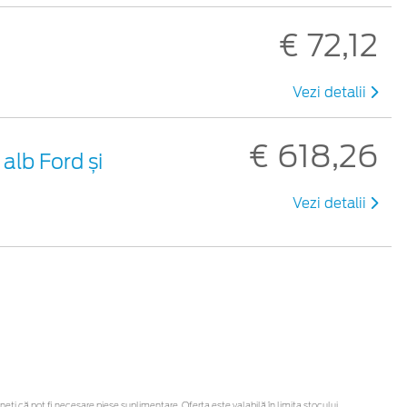
€ 72,12
Vezi detalii
€ 618,26
alb Ford și
Vezi detalii
ți că pot fi necesare piese suplimentare. Oferta este valabilă în limita stocului