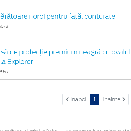
ărătoare noroi pentru față, conturate
5678
să de protecție premium neagră cu ovalul 
gla Explorer
2947
Inapoi
1
Inainte
ugăm să contactaţi dealerul dvs. Ford pentru costuri suplimentare de montare. Vă rugăm să reține