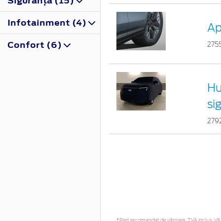
Siguranţă (15)
Infotainment (4)
Ap
Confort (6)
275
Hu
si
279
*Preţ recomandat de vânzare, TVA inclus. Vă r