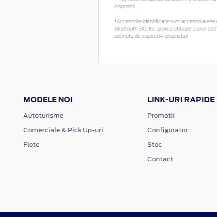
disponibil.
*Accesoriile identificate sunt accesorii alese c
Bluetooth SIG, Inc. și orice utilizare a unor
deținute de respectivii proprietari
MODELE NOI
LINK-URI RAPIDE
Autoturisme
Promotii
Comerciale & Pick Up-uri
Configurator
Flote
Stoc
Contact