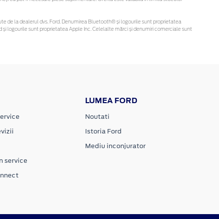
obținute de la dealerul dvs. Ford. Denumirea Bluetooth® și logourile sunt proprietatea
și logourile sunt proprietatea Apple Inc. Celelalte mărci și denumiri comerciale sunt
LUMEA FORD
ervice
Noutati
vizii
Istoria Ford
Mediu inconjurator
n service
onnect