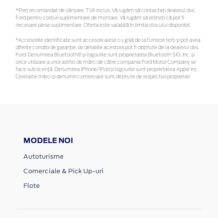
*Preţ recomandat de vânzare, TVA inclus. Vă rugăm să contactaţi dealerul dvs.
Ford pentru costuri suplimentare de montare. Vă rugăm să rețineți că pot fi
necesare piese suplimentare. Oferta este valabilă în limita stocului disponibil.
*Accesoriile identificate sunt accesorii alese cu grijă de la furnizori terți și pot avea
diferite condiții de garanție, iar detaliile acestora pot fi obținute de la dealerul dvs.
Ford. Denumirea Bluetooth® și logourile sunt proprietatea Bluetooth SIG, Inc. și
orice utilizare a unor astfel de mărci de către compania Ford Motor Company se
face sub licență. Denumirea iPhone/iPod și logourile sunt proprietatea Apple Inc.
Celelalte mărci și denumiri comerciale sunt deținute de respectivii proprietari
MODELE NOI
Autoturisme
Comerciale & Pick Up-uri
Flote