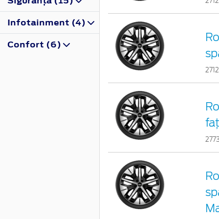
Siguranţă (15)
271
Infotainment (4)
Ro
Confort (6)
sp
271
Ro
fa
277
Ro
sp
Ma