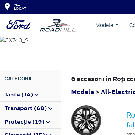
VEZI
LOCAȚII
Modele
Co
ALL-ELECTRIC EXPL
2024
6 accesorii în Roţi c
CATEGORII
Modele
>
All-Electri
Jante (14)
Transport (68)
Ro
Protecţie (19)
fa