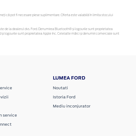
ți că pot fi necesare piese suplimentare. Oferta este valabilă în limita stocului
obținute de la dealerul dvs. Ford. Denumirea Bluetooth® și logourile sunt proprietatea
și logourile sunt proprietatea Apple Inc. Celelalte mărci și denumiri comerciale sunt
LUMEA FORD
ervice
Noutati
vizii
Istoria Ford
Mediu inconjurator
n service
onnect