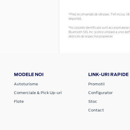
*Preţ recomandat de vânzare, TVA inclus. Vă r
disponibil.
*Accesoriile identificate sunt accesorii alese c
Bluetooth SIG, Inc. și orice utilizare a unor
deținute de respectivii proprietari
MODELE NOI
LINK-URI RAPIDE
Autoturisme
Promotii
Comerciale & Pick Up-uri
Configurator
Flote
Stoc
Contact