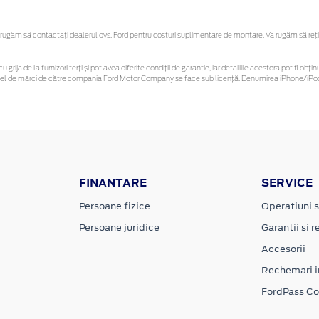
ugăm să contactaţi dealerul dvs. Ford pentru costuri suplimentare de montare. Vă rugăm să reține
u grijă de la furnizori terți și pot avea diferite condiții de garanție, iar detaliile acestora pot fi 
 astfel de mărci de către compania Ford Motor Company se face sub licență. Denumirea iPhone/iPod 
FINANTARE
SERVICE
Persoane fizice
Operatiuni s
Persoane juridice
Garantii si re
Accesorii
Rechemari i
FordPass C