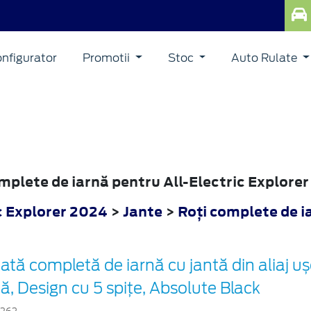
nfigurator
Promotii
Stoc
Auto Rulate
ORER
omplete de iarnă pentru All-Electric Explore
c Explorer 2024
>
Jante
>
Roţi complete de i
ată completă de iarnă cu jantă din aliaj u
ță, Design cu 5 spițe, Absolute Black