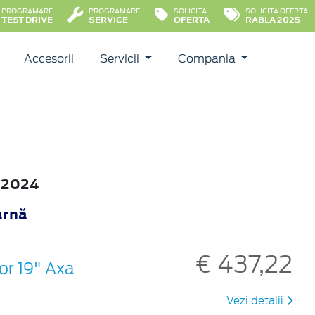
PROGRAMARE
PROGRAMARE
SOLICITA
SOLICITA OFERTA
TEST DRIVE
SERVICE
OFERTA
RABLA 2025
Accesorii
Servicii
Compania
r 2024
arnă
€ 437,22
șor 19" Axa
Vezi detalii