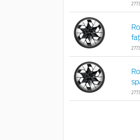
277
Ro
fa
277
Ro
sp
277