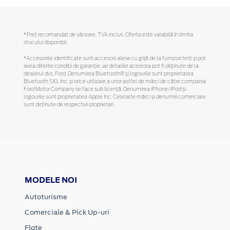
*Preţ recomandat de vânzare, TVA inclus. Oferta este valabilă în limita
stocului disponibil.
*Accesoriile identificate sunt accesorii alese cu grijă de la furnizori terți și pot
avea diferite condiții de garanție, iar detaliile acestora pot fi obținute de la
dealerul dvs. Ford. Denumirea Bluetooth® și logourile sunt proprietatea
Bluetooth SIG, Inc. și orice utilizare a unor astfel de mărci de către compania
Ford Motor Company se face sub licență. Denumirea iPhone/iPod și
logourile sunt proprietatea Apple Inc. Celelalte mărci și denumiri comerciale
sunt deținute de respectivii proprietari.
MODELE NOI
Autoturisme
Comerciale & Pick Up-uri
Flote