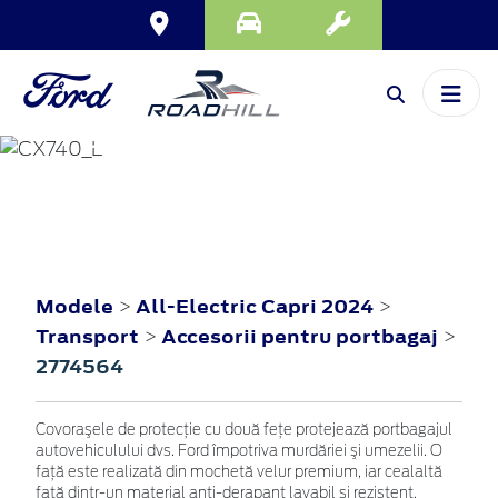
ALL-ELECTRIC
CAPRI
2024
Modele
All-Electric Capri 2024
>
>
Transport
Accesorii pentru portbagaj
>
>
2774564
Covoraşele de protecţie cu două feţe protejează portbagajul
autovehiculului dvs. Ford împotriva murdăriei şi umezelii. O
faţă este realizată din mochetă velur premium, iar cealaltă
faţă dintr-un material anti-derapant lavabil şi rezistent.