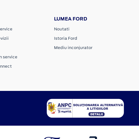
LUMEA FORD
ervice
Noutati
vizii
Istoria Ford
Mediu inconjurator
n service
onnect