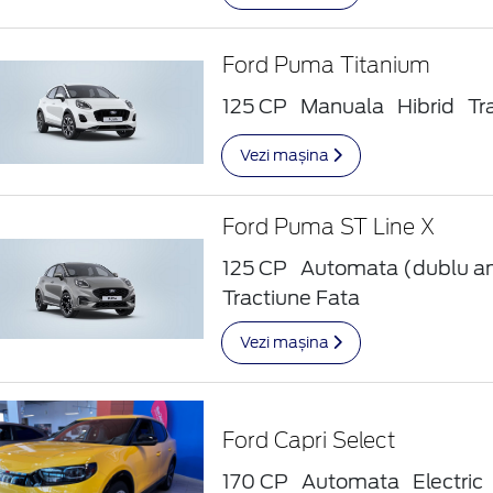
Ford Puma Titanium
125 CP
Manuala
Hibrid
Tr
Vezi mașina
Ford Puma ST Line X
125 CP
Automata (dublu a
Tractiune Fata
Vezi mașina
Ford Capri Select
170 CP
Automata
Electric