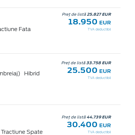
Preț de listă
25.827 EUR
18.950
EUR
actiune Fata
TVA deductibil
Preț de listă
33.758 EUR
25.500
EUR
mbreiaj)
Hibrid
TVA deductibil
Preț de listă
44.739 EUR
30.400
EUR
Tractiune Spate
TVA deductibil