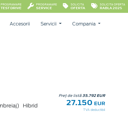
PROGRAMARE
PROGRAMARE
SOLICITA
SOLICITA OFERTA
TEST DRIVE
SERVICE
OFERTA
RABLA 2025
Accesorii
Servicii
Compania
Preț de listă
35.792 EUR
27.150
EUR
mbreiaj)
Hibrid
TVA deductibil