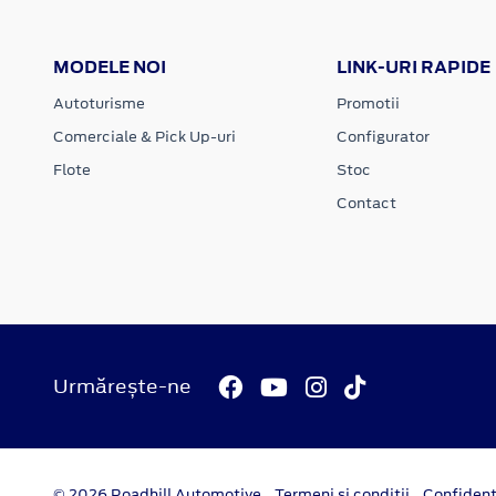
MODELE NOI
LINK-URI RAPIDE
Autoturisme
Promotii
Comerciale & Pick Up-uri
Configurator
Flote
Stoc
Contact
Urmărește-ne
© 2026 Roadhill Automotive
Termeni si conditii
Confident