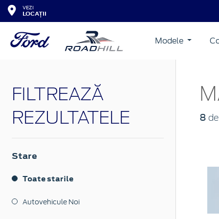
VEZI
LOCAȚII
Modele
Co
M
FILTREAZĂ
REZULTATELE
8
de
Stare
Toate starile
Autovehicule Noi