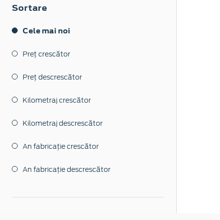
Sortare
Cele mai noi
Preț crescător
Preț descrescător
Kilometraj crescător
Kilometraj descrescător
An fabricație crescător
An fabricație descrescător