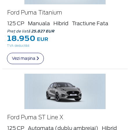
Ford Puma Titanium
125 CP
Manuala
Hibrid
Tractiune Fata
Preț de listă
25.827 EUR
18.950
EUR
TVA deductibil
Vezi mașina
Ford Puma ST Line X
125 CP
Automata (dublu ambreiaj)
Hibrid