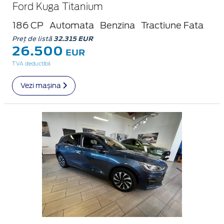
Ford Kuga Titanium
186 CP
Automata
Benzina
Tractiune Fata
Preț de listă
32.315 EUR
26.500
EUR
TVA deductibil
Vezi mașina