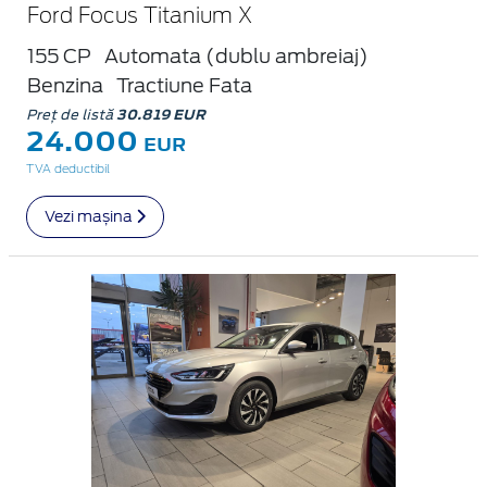
Ford Focus Titanium X
155 CP
Automata (dublu ambreiaj)
Benzina
Tractiune Fata
Preț de listă
30.819 EUR
24.000
EUR
TVA deductibil
Vezi mașina