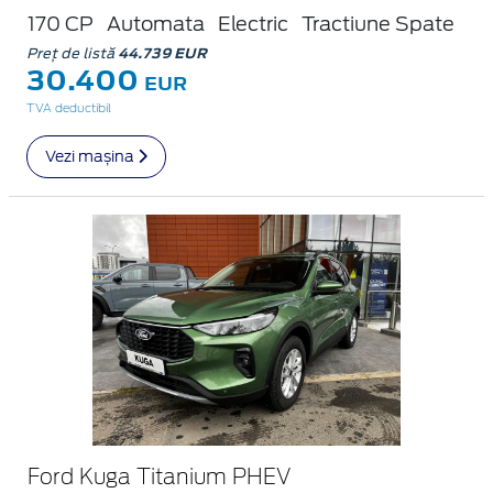
170 CP
Automata
Electric
Tractiune Spate
Preț de listă
44.739 EUR
30.400
EUR
TVA deductibil
Vezi mașina
Ford Kuga Titanium PHEV