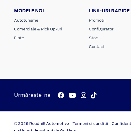
MODELE NOI
LINK-URI RAPIDE
Autoturisme
Promotii
Comerciale & Pick Up-uri
Configurator
Flote
Stoc
Contact
Urmărește-ne
© 2026 Roadhill Automotive
Termeni si conditii
Confident
platformă dezvoltată de Workleto