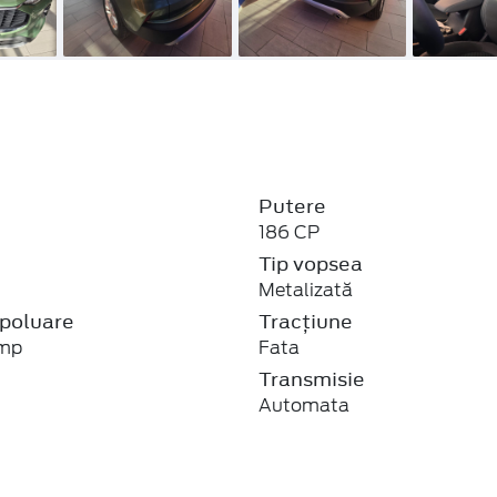
Putere
186 CP
j
Tip vopsea
Metalizată
poluare
Tracțiune
emp
Fata
Transmisie
Automata