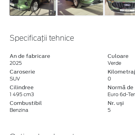
Specificații tehnice
An de fabricare
Culoare
2025
Verde
Caroserie
Kilometra
SUV
0
Cilindree
Normă de 
1 495 cm3
Euro 6d-T
Combustibil
Nr. uși
Benzina
5