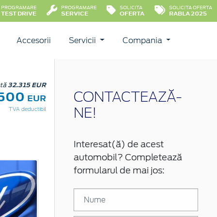
PROGRAMARE
PROGRAMARE
SOLICITA
SOLICITA OFERTA
TEST DRIVE
SERVICE
OFERTA
RABLA 2025
Accesorii
Servicii
Compania
stă
32.315 EUR
.500
CONTACTEAZĂ-
EUR
TVA deductibil
NE!
Interesat(ă) de acest
automobil? Completează
formularul de mai jos: