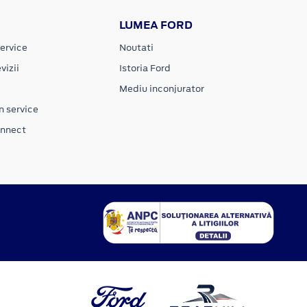
LUMEA FORD
ervice
Noutati
vizii
Istoria Ford
Mediu inconjurator
n service
onnect