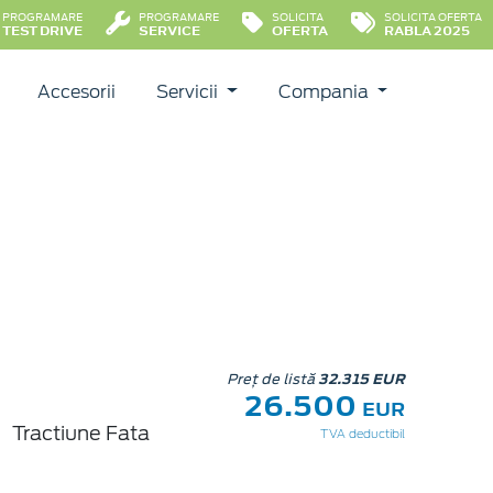
PROGRAMARE
PROGRAMARE
SOLICITA
SOLICITA OFERTA
TEST DRIVE
SERVICE
OFERTA
RABLA 2025
Accesorii
Servicii
Compania
Preț de listă
32.315 EUR
26.500
EUR
Tractiune Fata
TVA deductibil