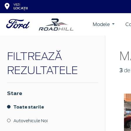
VEZI
LOCAȚII
Modele
Co
M
FILTREAZĂ
REZULTATELE
3
de 
Stare
Toate starile
Autovehicule Noi