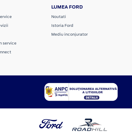
LUMEA FORD
ervice
Noutati
vizii
Istoria Ford
Mediu inconjurator
n service
onnect