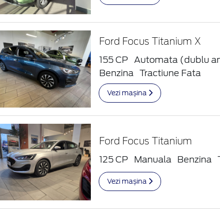
Ford Focus Titanium X
155 CP
Automata (dublu a
Benzina
Tractiune Fata
Vezi mașina
Ford Focus Titanium
125 CP
Manuala
Benzina
Vezi mașina