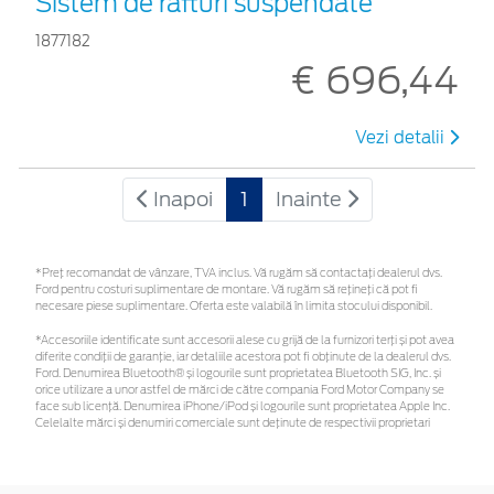
Sistem de rafturi suspendate
1877182
€ 696,44
Vezi detalii
Inapoi
1
Inainte
*Preţ recomandat de vânzare, TVA inclus. Vă rugăm să contactaţi dealerul dvs.
Ford pentru costuri suplimentare de montare. Vă rugăm să rețineți că pot fi
necesare piese suplimentare. Oferta este valabilă în limita stocului disponibil.
*Accesoriile identificate sunt accesorii alese cu grijă de la furnizori terți și pot avea
diferite condiții de garanție, iar detaliile acestora pot fi obținute de la dealerul dvs.
Ford. Denumirea Bluetooth® și logourile sunt proprietatea Bluetooth SIG, Inc. și
orice utilizare a unor astfel de mărci de către compania Ford Motor Company se
face sub licență. Denumirea iPhone/iPod și logourile sunt proprietatea Apple Inc.
Celelalte mărci și denumiri comerciale sunt deținute de respectivii proprietari