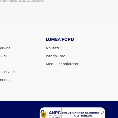
deținute de respectivii proprietari.
LUMEA FORD
ervice
Noutati
vizii
Istoria Ford
Mediu inconjurator
n service
onnect