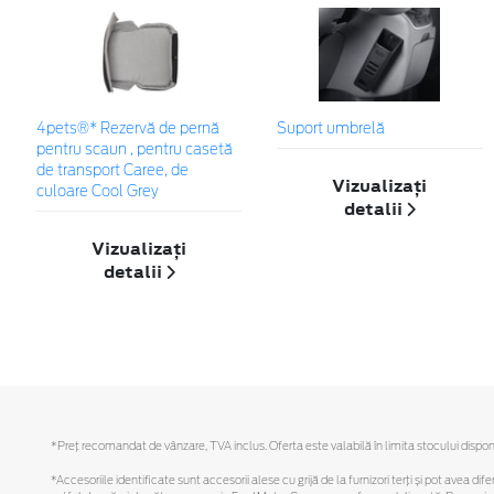
4pets®* Rezervă de pernă
Suport umbrelă
pentru scaun , pentru casetă
de transport Caree, de
Vizualizați
culoare Cool Grey
detalii
Vizualizați
detalii
*Preţ recomandat de vânzare, TVA inclus. Oferta este valabilă în limita stocului disponi
*Accesoriile identificate sunt accesorii alese cu grijă de la furnizori terți și pot avea di