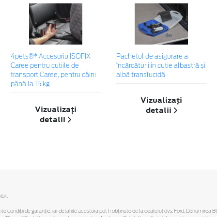
4pets®* Accesoriu ISOFIX
Pachetul de asigurare a
Caree pentru cutiile de
încărcăturii în cutie albastră și
transport Caree, pentru câini
albă translucidă
până la 15 kg
Vizualizați
Vizualizați
detalii
detalii
bil.
ferite condiții de garanție, iar detaliile acestora pot fi obținute de la dealerul dvs. Ford. Denumirea 