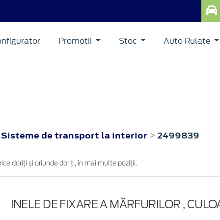
nfigurator
Promotii
Stoc
Auto Rulate
Sisteme de transport la interior
2499839
>
>
ce doriți și oriunde doriți, în mai multe poziții.
INELE DE FIXARE A MĂRFURILOR , CUL