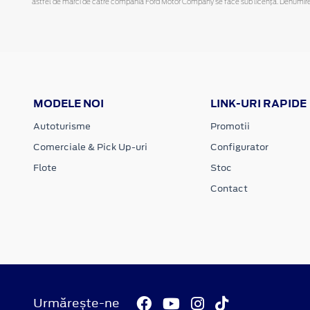
astfel de mărci de către compania Ford Motor Company se face sub licență. Denumirea iP
MODELE NOI
LINK-URI RAPIDE
Autoturisme
Promotii
Comerciale & Pick Up-uri
Configurator
Flote
Stoc
Contact
Urmărește-ne