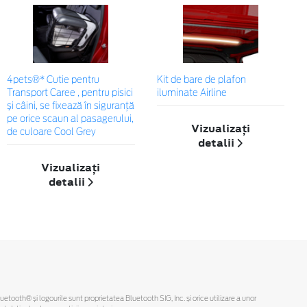
4pets®* Cutie pentru
Kit de bare de plafon
Transport Caree , pentru pisici
iluminate Airline
și câini, se fixează în siguranță
pe orice scaun al pasagerului,
Vizualizați
de culoare Cool Grey
detalii
Vizualizați
detalii
Bluetooth® și logourile sunt proprietatea Bluetooth SIG, Inc. și orice utilizare a unor