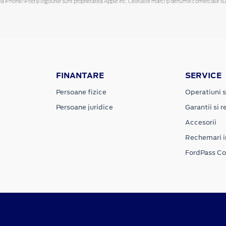
hone/iPod și logourile sunt proprietatea Apple Inc. Celelalte mărci și denumiri comerciale sunt 
FINANTARE
SERVICE
Persoane fizice
Operatiuni s
Persoane juridice
Garantii si re
Accesorii
Rechemari i
FordPass C