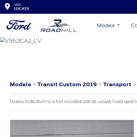
VEZI
LOCAȚII
Modele
Co
TRANSIT CUSTOM
2019
Modele
Transit Custom 2019
Transport
>
>
Fixarea încărcăturii nu a fost niciodată atât de ușoară. Fixați rapid ori