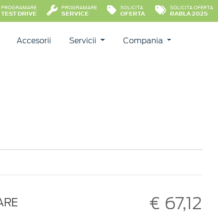
PROGRAMARE
PROGRAMARE
SOLICITA
SOLICITA OFERTA
TEST DRIVE
SERVICE
OFERTA
RABLA 2025
Accesorii
Servicii
Compania
€ 67,12
OARE