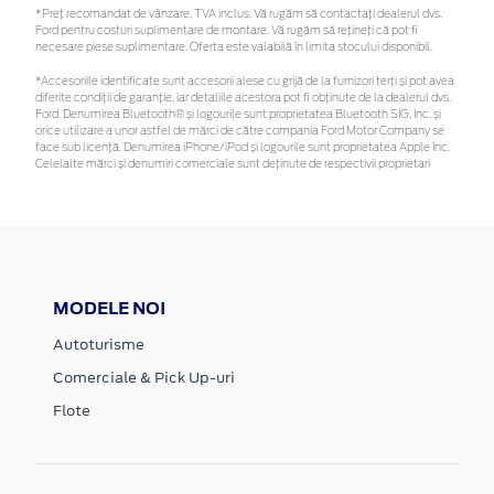
*Preţ recomandat de vânzare, TVA inclus. Vă rugăm să contactaţi dealerul dvs.
Ford pentru costuri suplimentare de montare. Vă rugăm să rețineți că pot fi
necesare piese suplimentare. Oferta este valabilă în limita stocului disponibil.
*Accesoriile identificate sunt accesorii alese cu grijă de la furnizori terți și pot avea
diferite condiții de garanție, iar detaliile acestora pot fi obținute de la dealerul dvs.
Ford. Denumirea Bluetooth® și logourile sunt proprietatea Bluetooth SIG, Inc. și
orice utilizare a unor astfel de mărci de către compania Ford Motor Company se
face sub licență. Denumirea iPhone/iPod și logourile sunt proprietatea Apple Inc.
Celelalte mărci și denumiri comerciale sunt deținute de respectivii proprietari
MODELE NOI
Autoturisme
Comerciale & Pick Up-uri
Flote