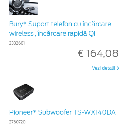
Bury* Suport telefon cu încărcare
wireless , încărcare rapidă QI
2332681
€ 164,08
Vezi detalii
Pioneer* Subwoofer TS-WX140DA
2760720