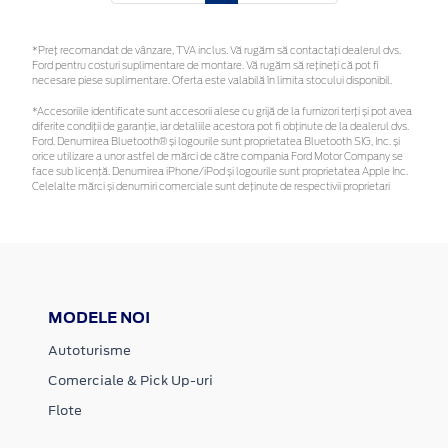
*Preţ recomandat de vânzare, TVA inclus. Vă rugăm să contactaţi dealerul dvs.
Ford pentru costuri suplimentare de montare. Vă rugăm să rețineți că pot fi
necesare piese suplimentare. Oferta este valabilă în limita stocului disponibil.
*Accesoriile identificate sunt accesorii alese cu grijă de la furnizori terți și pot avea
diferite condiții de garanție, iar detaliile acestora pot fi obținute de la dealerul dvs.
Ford. Denumirea Bluetooth® și logourile sunt proprietatea Bluetooth SIG, Inc. și
orice utilizare a unor astfel de mărci de către compania Ford Motor Company se
face sub licență. Denumirea iPhone/iPod și logourile sunt proprietatea Apple Inc.
Celelalte mărci și denumiri comerciale sunt deținute de respectivii proprietari
MODELE NOI
Autoturisme
Comerciale & Pick Up-uri
Flote