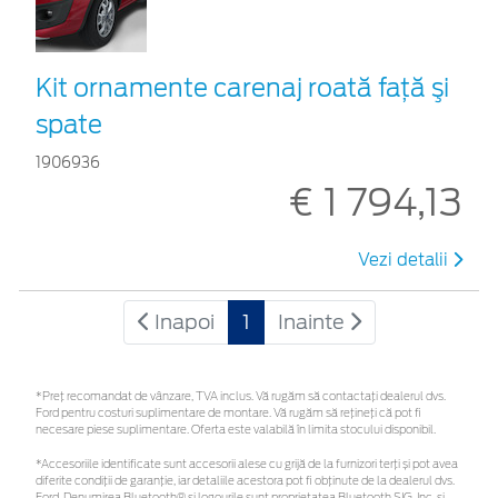
Kit ornamente carenaj roată faţă şi
spate
1906936
€ 1 794,13
Vezi detalii
Inapoi
1
Inainte
*Preţ recomandat de vânzare, TVA inclus. Vă rugăm să contactaţi dealerul dvs.
Ford pentru costuri suplimentare de montare. Vă rugăm să rețineți că pot fi
necesare piese suplimentare. Oferta este valabilă în limita stocului disponibil.
*Accesoriile identificate sunt accesorii alese cu grijă de la furnizori terți și pot avea
diferite condiții de garanție, iar detaliile acestora pot fi obținute de la dealerul dvs.