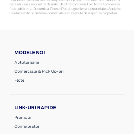
Ford. Denumirea Bluetooth® și logourile sunt proprietatea Bluetooth SIG, Inc. și
orice utilizare a unor astfel de mărci de către compania Ford Motor Company se
face sub licență. Denumirea iPhone/iPod și logourile sunt proprietatea Apple Inc.
Celelalte mărci și denumiri comerciale sunt deținute de respectivii proprietari
MODELE NOI
Autoturisme
Comerciale & Pick Up-uri
Flote
LINK-URI RAPIDE
Promotii
Configurator