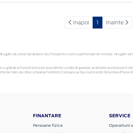
Inapoi
1
Inainte
 rugăm să contactaţi dealerul dvs. Ford pentru costuri suplimentare de montare. Vă rugăm să reți
 cu grijă de la furnizori terți și pot avea diferite condiții de garanție, iar detaliile acestora pot f
or astfel de mărci de către compania Ford Motor Company se face sub licență. Denumirea iPhone/iPo
FINANTARE
SERVICE
Persoane fizice
Operatiuni s