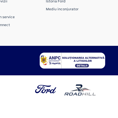
vizii
Istoria Ford
Mediu inconjurator
n service
onnect