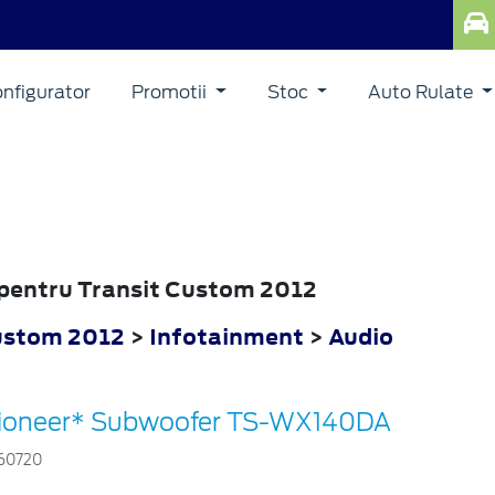
nfigurator
Promotii
Stoc
Auto Rulate
o pentru Transit Custom 2012
ustom 2012
>
Infotainment
>
Audio
ioneer* Subwoofer TS-WX140DA
60720