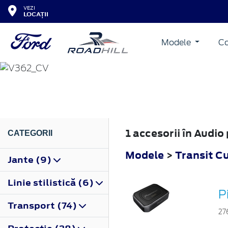
VEZI
LOCAȚII
Modele
Co
TRANSIT CUSTOM
2012
1 accesorii în Audi
CATEGORII
Modele
>
Transit C
Jante (9)
Linie stilistică (6)
P
Transport (74)
27