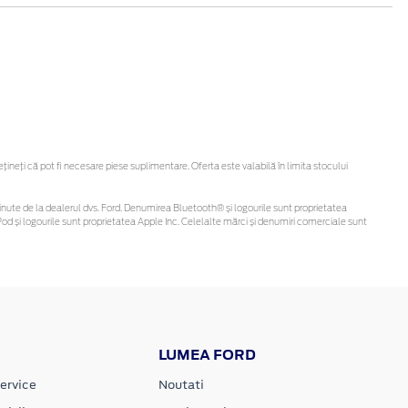
neți că pot fi necesare piese suplimentare. Oferta este valabilă în limita stocului
i obținute de la dealerul dvs. Ford. Denumirea Bluetooth® și logourile sunt proprietatea
d și logourile sunt proprietatea Apple Inc. Celelalte mărci și denumiri comerciale sunt
LUMEA FORD
ervice
Noutati