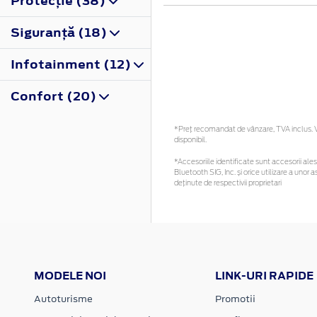
Protecţie (38)
Siguranţă (18)
Infotainment (12)
Confort (20)
*Preţ recomandat de vânzare, TVA inclus. Vă
disponibil.
*Accesoriile identificate sunt accesorii alese
Bluetooth SIG, Inc. și orice utilizare a un
deținute de respectivii proprietari
MODELE NOI
LINK-URI RAPIDE
Autoturisme
Promotii