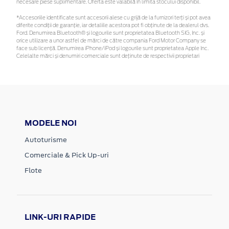
necesare piese suplimentare. Oferta este valabilă în limita stocului disponibil.
*Accesoriile identificate sunt accesorii alese cu grijă de la furnizori terți și pot avea
diferite condiții de garanție, iar detaliile acestora pot fi obținute de la dealerul dvs.
Ford. Denumirea Bluetooth® și logourile sunt proprietatea Bluetooth SIG, Inc. și
orice utilizare a unor astfel de mărci de către compania Ford Motor Company se
face sub licență. Denumirea iPhone/iPod și logourile sunt proprietatea Apple Inc.
Celelalte mărci și denumiri comerciale sunt deținute de respectivii proprietari
MODELE NOI
Autoturisme
Comerciale & Pick Up-uri
Flote
LINK-URI RAPIDE