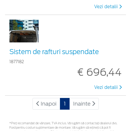
Vezi detalii
Sistem de rafturi suspendate
1877182
€ 696,44
Vezi detalii
Inapoi
1
Inainte
*Preţ recomandat de vânzare, TVA inclus. Vă rugăm să contactaţi dealerul dvs.
Ford pentru costuri suplimentare de montare. Vă rugăm să rețineți că pot fi