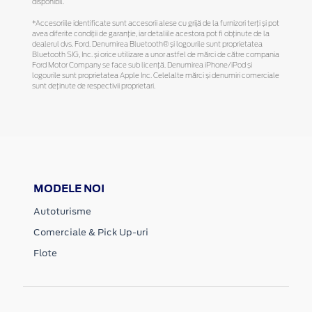
disponibil.
*Accesoriile identificate sunt accesorii alese cu grijă de la furnizori terți și pot
avea diferite condiții de garanție, iar detaliile acestora pot fi obținute de la
dealerul dvs. Ford. Denumirea Bluetooth® și logourile sunt proprietatea
Bluetooth SIG, Inc. și orice utilizare a unor astfel de mărci de către compania
Ford Motor Company se face sub licență. Denumirea iPhone/iPod și
logourile sunt proprietatea Apple Inc. Celelalte mărci și denumiri comerciale
sunt deținute de respectivii proprietari.
MODELE NOI
Autoturisme
Comerciale & Pick Up-uri
Flote