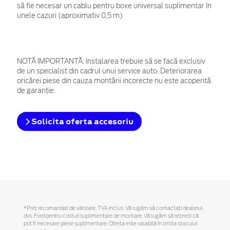
să fie necesar un cablu pentru boxe universal suplimentar în
unele cazuri (aproximativ 0,5 m)
NOTĂ IMPORTANTĂ:
Instalarea trebuie să se facă exclusiv
de un specialist din cadrul unui service auto. Deteriorarea
oricărei piese din cauza montării incorecte nu este acoperită
de garanţie.
Solicita oferta accesoriu
*Preţ recomandat de vânzare, TVA inclus. Vă rugăm să contactaţi dealerul
dvs. Ford pentru costuri suplimentare de montare. Vă rugăm să reţineţi că
pot fi necesare piese suplimentare. Oferta este valabilă în limita stocului