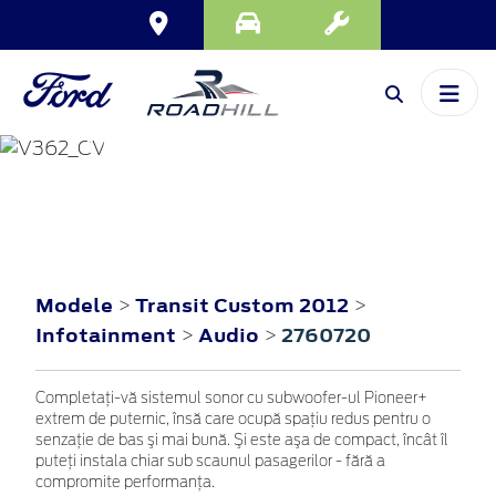
TRANSIT CUSTOM
2012
Modele
Transit Custom 2012
>
>
Infotainment
Audio
2760720
>
>
Completaţi-vă sistemul sonor cu subwoofer-ul Pioneer+
extrem de puternic, însă care ocupă spaţiu redus pentru o
senzaţie de bas şi mai bună. Şi este aşa de compact, încât îl
puteţi instala chiar sub scaunul pasagerilor - fără a
compromite performanţa.