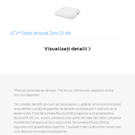
ACV* Stație de bază Zens Qi alb
Vizualizați detalii
*Preţ recomandat de vânzare, TVA inclus. Oferta este valabilă în limita
stocului disponibil.
*Accesoriile identificate sunt accesorii alese cu grijă de la furnizori terți și pot
avea diferite condiții de garanție, iar detaliile acestora pot fi obținute de la
dealerul dvs. Ford. Denumirea Bluetooth® și logourile sunt proprietatea
Bluetooth SIG, Inc. și orice utilizare a unor astfel de mărci de către compania
Ford Motor Company se face sub licență. Denumirea iPhone/iPod și
logourile sunt proprietatea Apple Inc. Celelalte mărci și denumiri comerciale
sunt deținute de respectivii proprietari.