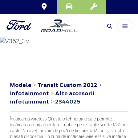
TRANSIT CUSTOM
2012
Modele
Transit Custom 2012
>
>
Infotainment
Alte accesorii
>
infotainment
2344025
>
Încărcarea wireless Qi este o tehnologie care permite
încărcarea echipamentelor mobile pe distanțe scurte fără un
cablu. Nu aveți nevoie de priză de fiecare dată: pur și simplu
plasați dispozitivul în cupa de încărcare wireless și va încărca