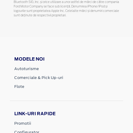
Bluetooth SIG, Inc. și orice utilizare a unor astfel de mărci de către compania
Ford Motor Company se face sub licență. Denumirea iPhone/iPod și
logourile sunt proprietatea Apple Inc. Celelalte mărci și denumiri comerciale
sunt deținute de respectivii proprietari.
MODELE NOI
Autoturisme
Comerciale & Pick Up-uri
Flote
LINK-URI RAPIDE
Promotii
Configurator