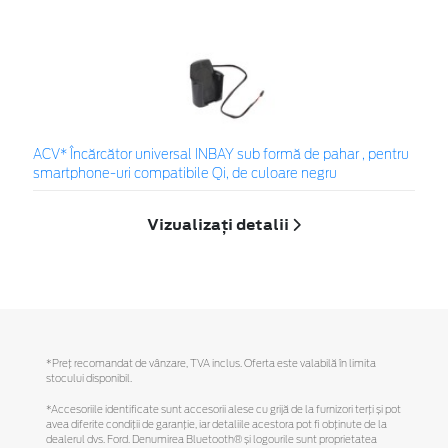
ACV* Încărcător universal INBAY sub formă de pahar , pentru
smartphone-uri compatibile Qi, de culoare negru
Vizualizați detalii
*Preţ recomandat de vânzare, TVA inclus. Oferta este valabilă în limita
stocului disponibil.
*Accesoriile identificate sunt accesorii alese cu grijă de la furnizori terți și pot
avea diferite condiții de garanție, iar detaliile acestora pot fi obținute de la
dealerul dvs. Ford. Denumirea Bluetooth® și logourile sunt proprietatea