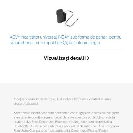
ACV* Încărcător universal INBAY sub formă de pahar , pentru
smartphone-uri compatibile Qi, de culoare negru
Vizualizați detalii
*Preţ recomandat de vânzare, TVA inclus. Oferta este valabilă în limita
stocului disponibil.
*Accesoriile identificate sunt accesorii alese cu grijă de la furnizori terți și pot
avea diferite condiții de garanție, iar detaliile acestora pot fi obținute de la
dealerul dvs. Ford. Denumirea Bluetooth® și logourile sunt proprietatea
Bluetooth SIG, Inc. și orice utilizare a unor astfel de mărci de către compania
Ford Motor Company se face sub licență. Denumirea iPhone/iPod și