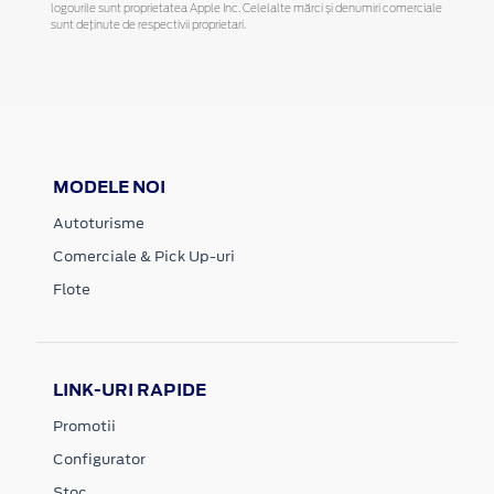
logourile sunt proprietatea Apple Inc. Celelalte mărci și denumiri comerciale
sunt deținute de respectivii proprietari.
MODELE NOI
Autoturisme
Comerciale & Pick Up-uri
Flote
LINK-URI RAPIDE
Promotii
Configurator
Stoc