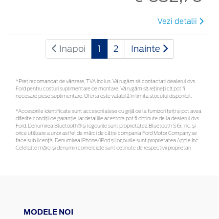
Vezi detalii
Inapoi
1
2
Inainte
*Preţ recomandat de vânzare, TVA inclus. Vă rugăm să contactaţi dealerul dvs.
Ford pentru costuri suplimentare de montare. Vă rugăm să rețineți că pot fi
necesare piese suplimentare. Oferta este valabilă în limita stocului disponibil.
*Accesoriile identificate sunt accesorii alese cu grijă de la furnizori terți și pot avea
diferite condiții de garanție, iar detaliile acestora pot fi obținute de la dealerul dvs.
Ford. Denumirea Bluetooth® și logourile sunt proprietatea Bluetooth SIG, Inc. și
orice utilizare a unor astfel de mărci de către compania Ford Motor Company se
face sub licență. Denumirea iPhone/iPod și logourile sunt proprietatea Apple Inc.
Celelalte mărci și denumiri comerciale sunt deținute de respectivii proprietari
MODELE NOI