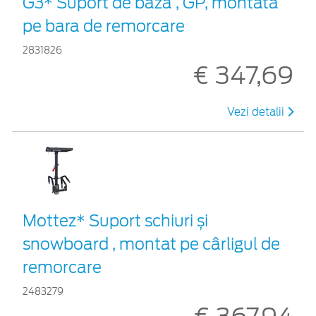
G3* Suport de bază , GP, montată
pe bara de remorcare
2831826
€ 347,69
Vezi detalii
Mottez* Suport schiuri și
snowboard , montat pe cârligul de
remorcare
2483279