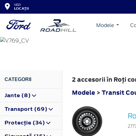
VEZI
LOCAȚII
Modele
Co
TRANSIT COURIER
2023
2 accesorii în Roţi 
CATEGORII
Modele
>
Transit Co
Jante (8)
Transport (69)
Ro
Protecţie (34)
277