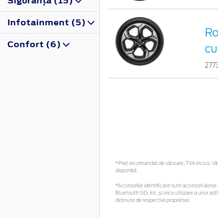
Siguranţă (15)
Infotainment (5)
Ro
Confort (6)
cu
277
*Preţ recomandat de vânzare, TVA inclus. Vă r
disponibil.
*Accesoriile identificate sunt accesorii alese c
Bluetooth SIG, Inc. și orice utilizare a unor
deținute de respectivii proprietari