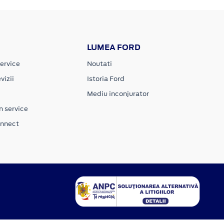
LUMEA FORD
ervice
Noutati
vizii
Istoria Ford
Mediu inconjurator
n service
onnect