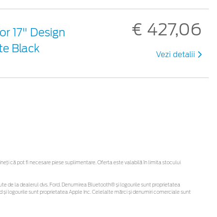
€ 427,06
or 17" Design
te Black
Vezi detalii
ți că pot fi necesare piese suplimentare. Oferta este valabilă în limita stocului
obținute de la dealerul dvs. Ford. Denumirea Bluetooth® și logourile sunt proprietatea
și logourile sunt proprietatea Apple Inc. Celelalte mărci și denumiri comerciale sunt