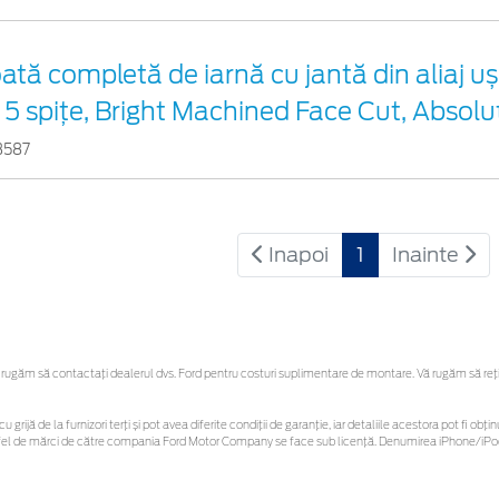
ată completă de iarnă cu jantă din aliaj uș
 5 spițe, Bright Machined Face Cut, Absolu
3587
Inapoi
1
Inainte
ugăm să contactaţi dealerul dvs. Ford pentru costuri suplimentare de montare. Vă rugăm să reține
u grijă de la furnizori terți și pot avea diferite condiții de garanție, iar detaliile acestora pot fi 
 astfel de mărci de către compania Ford Motor Company se face sub licență. Denumirea iPhone/iPod 