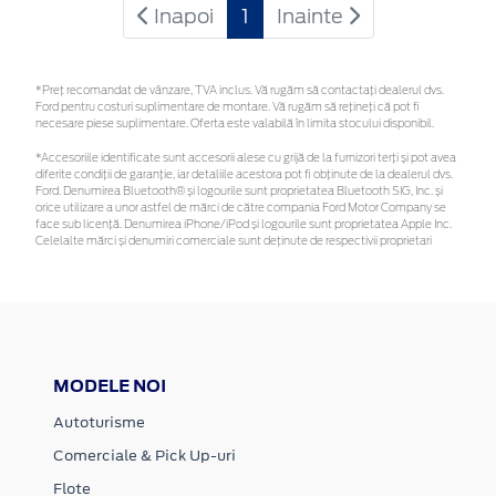
Inapoi
1
Inainte
*Preţ recomandat de vânzare, TVA inclus. Vă rugăm să contactaţi dealerul dvs.
Ford pentru costuri suplimentare de montare. Vă rugăm să rețineți că pot fi
necesare piese suplimentare. Oferta este valabilă în limita stocului disponibil.
*Accesoriile identificate sunt accesorii alese cu grijă de la furnizori terți și pot avea
diferite condiții de garanție, iar detaliile acestora pot fi obținute de la dealerul dvs.
Ford. Denumirea Bluetooth® și logourile sunt proprietatea Bluetooth SIG, Inc. și
orice utilizare a unor astfel de mărci de către compania Ford Motor Company se
face sub licență. Denumirea iPhone/iPod și logourile sunt proprietatea Apple Inc.
Celelalte mărci și denumiri comerciale sunt deținute de respectivii proprietari
MODELE NOI
Autoturisme
Comerciale & Pick Up-uri
Flote