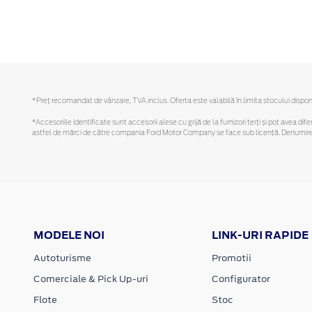
*Preţ recomandat de vânzare, TVA inclus. Oferta este valabilă în limita stocului disponi
*Accesoriile identificate sunt accesorii alese cu grijă de la furnizori terți și pot avea di
astfel de mărci de către compania Ford Motor Company se face sub licență. Denumirea iP
MODELE NOI
LINK-URI RAPIDE
Autoturisme
Promotii
Comerciale & Pick Up-uri
Configurator
Flote
Stoc