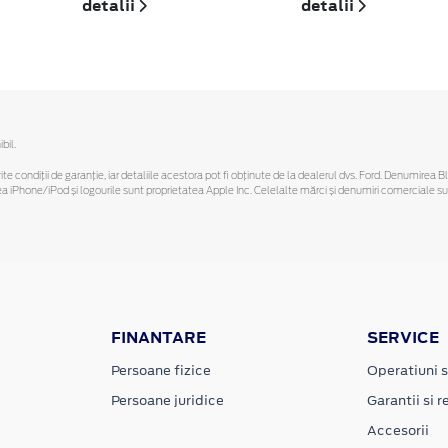
detalii
detalii
bil.
ferite condiții de garanție, iar detaliile acestora pot fi obținute de la dealerul dvs. Ford. Denumirea 
hone/iPod și logourile sunt proprietatea Apple Inc. Celelalte mărci și denumiri comerciale sunt 
FINANTARE
SERVICE
Persoane fizice
Operatiuni s
Persoane juridice
Garantii si re
Accesorii