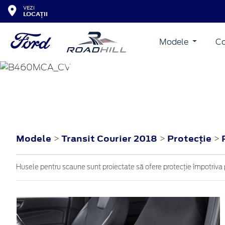
VEZI
LOCAȚII
Modele
Co
TRANSIT COURIER
2018
Modele
Transit Courier 2018
Protecţie
>
>
>
Husele pentru scaune sunt proiectate să ofere protecție împotriva 