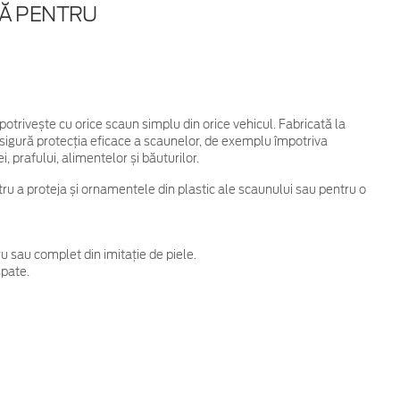
RĂ PENTRU
trivește cu orice scaun simplu din orice vehicul. Fabricată la
 Asigură protecția eficace a scaunelor, de exemplu împotriva
i, prafului, alimentelor și băuturilor.
tru a proteja și ornamentele din plastic ale scaunului sau pentru o
u sau complet din imitație de piele.
spate.