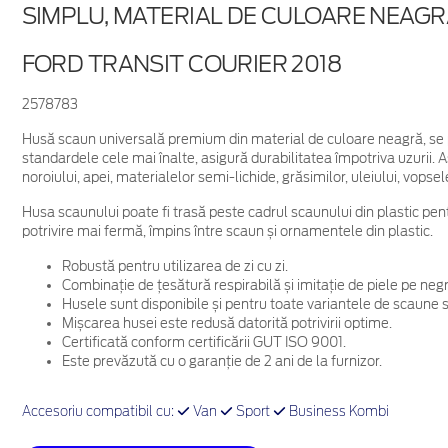
SIMPLU, MATERIAL DE CULOARE NEAG
FORD TRANSIT COURIER 2018
2578783
Husă scaun universală premium din material de culoare neagră, se po
standardele cele mai înalte, asigură durabilitatea împotriva uzurii.
noroiului, apei, materialelor semi-lichide, grăsimilor, uleiului, vopsele
Husa scaunului poate fi trasă peste cadrul scaunului din plastic pen
potrivire mai fermă, împins între scaun și ornamentele din plastic.
Robustă pentru utilizarea de zi cu zi.
Combinație de țesătură respirabilă și imitație de piele pe negr
Husele sunt disponibile și pentru toate variantele de scaune 
Mișcarea husei este redusă datorită potrivirii optime.
Certificată conform certificării GUT ISO 9001.
Este prevăzută cu o garanție de 2 ani de la furnizor.
Accesoriu compatibil cu:
Van
Sport
Business Kombi