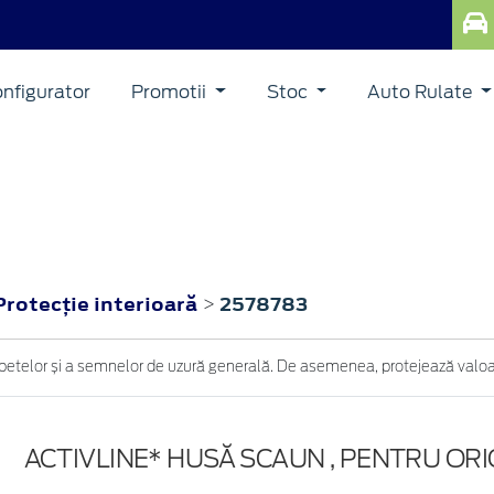
nfigurator
Promotii
Stoc
Auto Rulate
Protecţie interioară
2578783
>
petelor și a semnelor de uzură generală. De asemenea, protejează valoar
ACTIVLINE* HUSĂ SCAUN , PENTRU OR