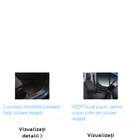
Covoraşe, mochetă standard
HDD* Husă scaun , pentru
faţă, culoare neagră
scaun şofer, de culoare
neagră
Vizualizați
Vizualizați
detalii