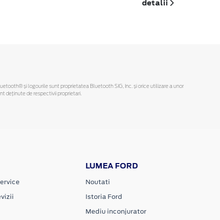
detalii
Bluetooth® și logourile sunt proprietatea Bluetooth SIG, Inc. și orice utilizare a unor
deținute de respectivii proprietari.
LUMEA FORD
ervice
Noutati
vizii
Istoria Ford
Mediu inconjurator