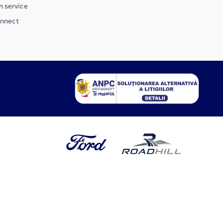
n service
onnect