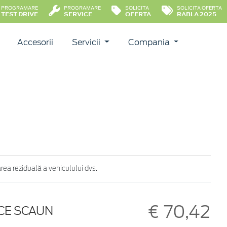
PROGRAMARE
PROGRAMARE
SOLICITA
SOLICITA OFERTA
TEST DRIVE
SERVICE
OFERTA
RABLA 2025
Accesorii
Servicii
Compania
ea reziduală a vehiculului dvs.
€ 70,42
ICE SCAUN