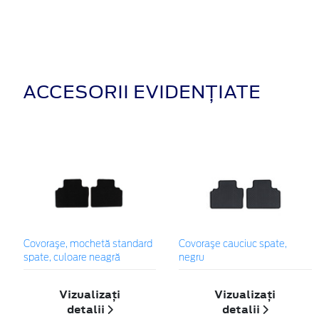
ACCESORII EVIDENȚIATE
Covoraşe, mochetă standard
Covoraşe cauciuc spate,
spate, culoare neagră
negru
Vizualizați
Vizualizați
detalii
detalii