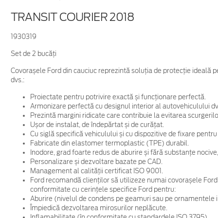
TRANSIT COURIER 2018
1930319
Set de 2 bucăți
Covorașele Ford din cauciuc reprezintă soluția de protecție ideală pe
dvs.:
Proiectate pentru potrivire exactă și funcționare perfectă.
Armonizare perfectă cu designul interior al autovehiculului dv
Prezintă margini ridicate care contribuie la evitarea scurgerilo
Ușor de instalat, de îndepărtat și de curățat.
Cu siglă specifică vehiculului și cu dispozitive de fixare pent
Fabricate din elastomer termoplastic (TPE) durabil.
Inodore, grad foarte redus de aburire și fără substanțe nociv
Personalizare și dezvoltare bazate pe CAD.
Management al calității certificat ISO 9001.
Ford recomandă clienților să utilizeze numai covorașele Ford di
conformitate cu cerințele specifice Ford pentru:
Aburire (nivelul de condens pe geamuri sau pe ornamentele i
Împiedică dezvoltarea mirosurilor neplăcute.
Inflamabilitate (în conformitate cu standardele ISO 3795).