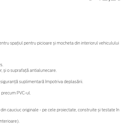
ntru spațiul pentru picioare și mocheta din interiorul vehiculului
s.
r, și o suprafață antialunecare.
ru siguranță suplimentară împotriva deplasării.
e, precum PVC-ul.
n cauciuc originale - pe cele proiectate, construite și testate în
nterioare).