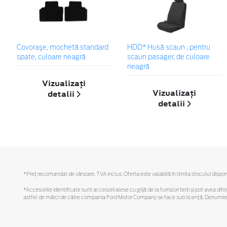
Covoraşe, mochetă standard
HDD* Husă scaun , pentru
spate, culoare neagră
scaun pasager, de culoare
neagră
Vizualizați
Vizualizați
detalii
detalii
*Preţ recomandat de vânzare, TVA inclus. Oferta este valabilă în limita stocului disponi
*Accesoriile identificate sunt accesorii alese cu grijă de la furnizori terți și pot avea di
astfel de mărci de către compania Ford Motor Company se face sub licență. Denumirea iP