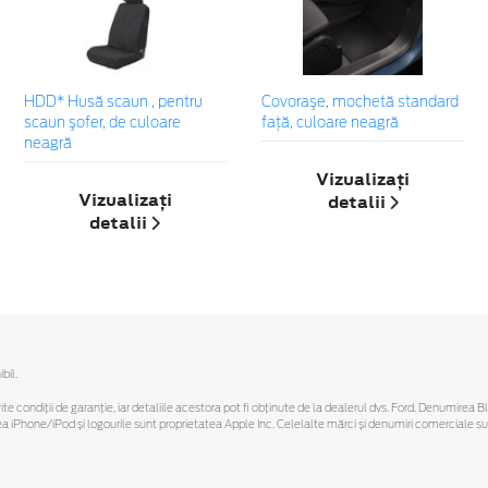
HDD* Husă scaun , pentru
Covoraşe, mochetă standard
scaun şofer, de culoare
faţă, culoare neagră
neagră
Vizualizați
Vizualizați
detalii
detalii
bil.
ferite condiții de garanție, iar detaliile acestora pot fi obținute de la dealerul dvs. Ford. Denumirea 
hone/iPod și logourile sunt proprietatea Apple Inc. Celelalte mărci și denumiri comerciale sunt 