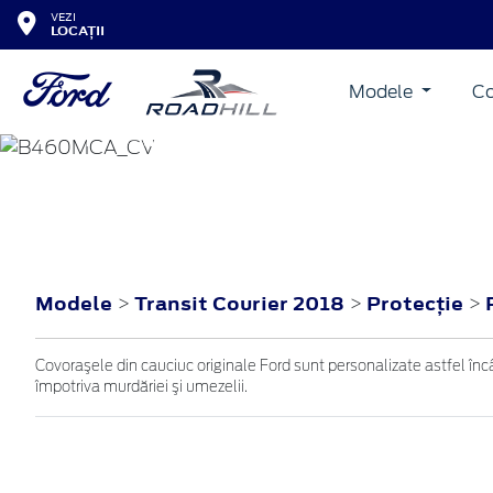
VEZI
LOCAȚII
Modele
Co
TRANSIT COURIER
2018
Modele
Transit Courier 2018
Protecţie
>
>
>
Covoraşele din cauciuc originale Ford sunt personalizate astfel încât
împotriva murdăriei şi umezelii.