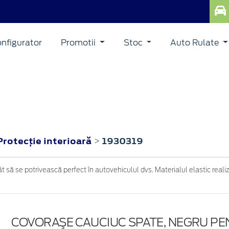
nfigurator
Promotii
Stoc
Auto Rulate
Protecţie interioară
1930319
>
 să se potrivească perfect în autovehiculul dvs. Materialul elastic realiza
COVORAŞE CAUCIUC SPATE, NEGRU P