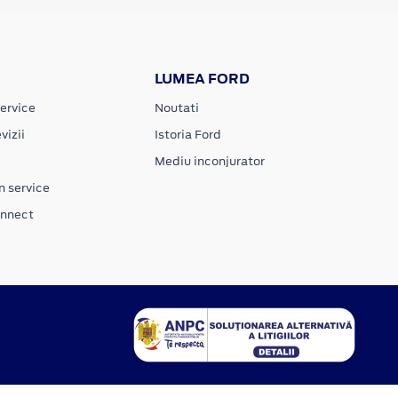
LUMEA FORD
ervice
Noutati
vizii
Istoria Ford
Mediu inconjurator
n service
onnect