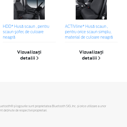
HDD* Husă scaun , pentru
ACTIVline* Husă scaun ,
scaun şofer, de culoare
pentru orice scaun simplu,
neagră
material de culoare neagră
Vizualizați
Vizualizați
detalii
detalii
Bluetooth® și logourile sunt proprietatea Bluetooth SIG, Inc. și orice utilizare a unor
deținute de respectivii proprietari.