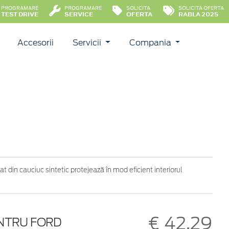
PROGRAMARE
PROGRAMARE
SOLICITA
SOLICITA OFERTA
TEST DRIVE
SERVICE
OFERTA
RABLA 2025
Accesorii
Servicii
Compania
t din cauciuc sintetic protejează în mod eficient interiorul
€ 42,29
ENTRU FORD