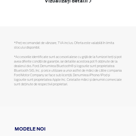
Vizualizați detalii
*Preţ recomandat de vânzare, TVA inclus. Oferta este valabilă în limita
stocului disponibil.
*Accesoriile identificate sunt accesorii alese cu grijă de la furnizori terți și pot
avea diferite condiții de garanție, iar detaliile acestora pot fi obținute de la
dealerul dvs. Ford. Denumirea Bluetooth® și logourile sunt proprietatea
Bluetooth SIG, Inc. și orice utilizare a unor astfel de mărci de către compania
Ford Motor Company se face sub licență. Denumirea iPhone/iPod și
logourile sunt proprietatea Apple Inc. Celelalte mărci și denumiri comerciale
sunt deținute de respectivii proprietari.
MODELE NOI