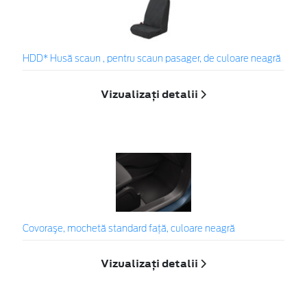
HDD* Husă scaun , pentru scaun pasager, de culoare neagră
Vizualizați detalii
Covoraşe, mochetă standard faţă, culoare neagră
Vizualizați detalii