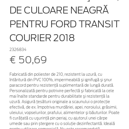
DE CULOARE NEAGRĂ
PENTRU FORD TRANSIT
COURIER 2018
2326834
€ 50,69
Fabricată din poliester de 210, rezistent la uzură, cu
întăritură din PVC 100%, impermeabilă şi ignifugă şi şnur
paracord pentru rezistenţă suplimentară de lungă durată.
Personalizată pentru potrivire perfectă şi fabricată la cele
mai înalte standarde pentru durabilitate şi rezistenţă la
uzură. Asigură ţesăturii originale a scaunului o protecţie
efectivă, de ex. împotriva murdăriei, apei, noroiului, grăsimii,
uleiului, vopselurilor, prafului, alimentelor şi băuturilor. Poate
fi curăţată cu uşurinţă pin periaj, cu ajutorul unei cârpe
umede sau prin ștergere cu o soluție dezinfectantă. Ideală