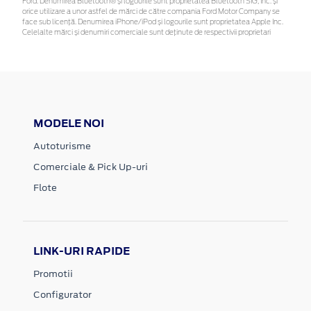
Ford. Denumirea Bluetooth® și logourile sunt proprietatea Bluetooth SIG, Inc. și
orice utilizare a unor astfel de mărci de către compania Ford Motor Company se
face sub licență. Denumirea iPhone/iPod și logourile sunt proprietatea Apple Inc.
Celelalte mărci și denumiri comerciale sunt deținute de respectivii proprietari
MODELE NOI
Autoturisme
Comerciale & Pick Up-uri
Flote
LINK-URI RAPIDE
Promotii
Configurator