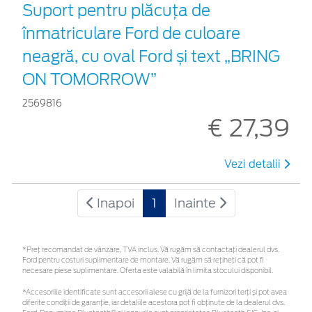
Suport pentru plăcuța de
înmatriculare Ford de culoare
neagră, cu oval Ford și text „BRING
ON TOMORROW”
2569816
€ 27,39
Vezi detalii
Inapoi
1
Inainte
*Preţ recomandat de vânzare, TVA inclus. Vă rugăm să contactaţi dealerul dvs.
Ford pentru costuri suplimentare de montare. Vă rugăm să rețineți că pot fi
necesare piese suplimentare. Oferta este valabilă în limita stocului disponibil.
*Accesoriile identificate sunt accesorii alese cu grijă de la furnizori terți și pot avea
diferite condiții de garanție, iar detaliile acestora pot fi obținute de la dealerul dvs.