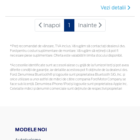
Vezi detalii
Inapoi
1
Inainte
*Preţ recomandat de vânzare, TVA inclus. Vă rugăm să contactaţi dealerul dvs.
Ford pentru costuri suplimentare de montare. Vă rugăm să rețineți că pot fi
necesare piese suplimentare. Oferta este valabilă în limita stocului disponibil.
*Accesoriile identificate sunt accesorii alese cu grijă de la furnizori terți și pot avea
diferite condiții de garanție, iar detaliile acestora pot fi obținute de la dealerul dvs.
Ford. Denumirea Bluetooth® și logourile sunt proprietatea Bluetooth SIG, Inc. și
orice utilizare a unor astfel de mărci de către compania Ford Motor Company se
face sub licență. Denumirea iPhone/iPod și logourile sunt proprietatea Apple Inc.
Celelalte mărci și denumiri comerciale sunt deținute de respectivii proprietari
MODELE NOI
Autoturisme