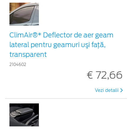
ClimAir®* Deflector de aer geam
lateral pentru geamuri uşi faţă,
transparent
2104602
€ 72,66
Vezi detalii