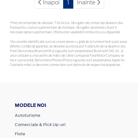
Inapoi
1
Inainte
*Preţ recomandat de vânzare, TVA inclus. Vă rugăm să contactaţi dealerul dvs.
Ford pentru costuri suplimentare de montare. Vă rugăm să rețineți că pot fi
necesare piese suplimentare. Oferta este valabilă în limita stocului disponibil.
*Accesoriile identificate sunt accesorii alese cu grijă de la furnizori terți și pot avea
diferite condiții de garanție, iar detaliile acestora pot fi obținute de la dealerul dvs.
Ford. Denumirea Bluetooth® și logourile sunt proprietatea Bluetooth SIG, Inc. și
orice utilizare a unor astfel de mărci de către compania Ford Motor Company se
face sub licență. Denumirea iPhone/iPod și logourile sunt proprietatea Apple Inc.
Celelalte mărci și denumiri comerciale sunt deținute de respectivii proprietari
MODELE NOI
Autoturisme
Comerciale & Pick Up-uri
Flote