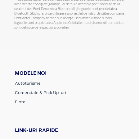
avea diferite condiții de garanție, iar detaliile acestora pot fi obținute de la
dealerul dvs. Ford. Denumirea Bluetooth® și logourile sunt proprietatea
Bluetooth SIG, Inc. și orice utilizare a unor astfel de mărci de către compania
Ford Motor Company se face sub licență. Denumirea iPhone/iPod și
logourile sunt proprietatea Apple Inc. Celelalte mărci și denumiri comerciale
sunt deținute de respectivii proprietari.
MODELE NOI
Autoturisme
Comerciale & Pick Up-uri
Flote
LINK-URI RAPIDE