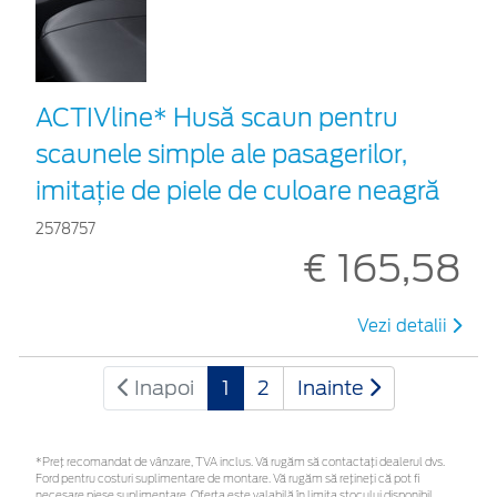
ACTIVline* Husă scaun pentru
scaunele simple ale pasagerilor,
imitație de piele de culoare neagră
2578757
€ 165,58
Vezi detalii
Inapoi
1
2
Inainte
*Preţ recomandat de vânzare, TVA inclus. Vă rugăm să contactaţi dealerul dvs.
Ford pentru costuri suplimentare de montare. Vă rugăm să rețineți că pot fi
necesare piese suplimentare. Oferta este valabilă în limita stocului disponibil.