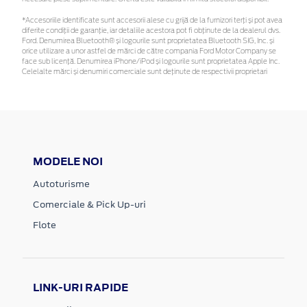
*Accesoriile identificate sunt accesorii alese cu grijă de la furnizori terți și pot avea
diferite condiții de garanție, iar detaliile acestora pot fi obținute de la dealerul dvs.
Ford. Denumirea Bluetooth® și logourile sunt proprietatea Bluetooth SIG, Inc. și
orice utilizare a unor astfel de mărci de către compania Ford Motor Company se
face sub licență. Denumirea iPhone/iPod și logourile sunt proprietatea Apple Inc.
Celelalte mărci și denumiri comerciale sunt deținute de respectivii proprietari
MODELE NOI
Autoturisme
Comerciale & Pick Up-uri
Flote
LINK-URI RAPIDE