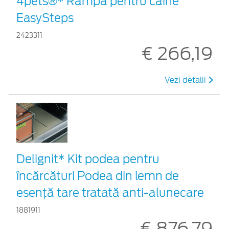
4pets®* Rampă pentru câine
EasySteps
2423311
€ 266,19
Vezi detalii
Delignit* Kit podea pentru
încărcături Podea din lemn de
esență tare tratată anti-alunecare
1881911
€ 876,79