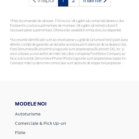
Inapoi
1
2
Inainte
*Preţ recomandat de vânzare, TVA inclus. Vă rugăm să contactaţi dealerul dvs.
Ford pentru costuri suplimentare de montare. Vă rugăm să rețineți că pot fi
necesare piese suplimentare. Oferta este valabilă în limita stocului disponibil.
*Accesoriile identificate sunt accesorii alese cu grijă de la furnizori terți și pot avea
diferite condiții de garanție, iar detaliile acestora pot fi obținute de la dealerul dvs.
Ford. Denumirea Bluetooth® și logourile sunt proprietatea Bluetooth SIG, Inc. și
orice utilizare a unor astfel de mărci de către compania Ford Motor Company se
face sub licență. Denumirea iPhone/iPod și logourile sunt proprietatea Apple Inc.
Celelalte mărci și denumiri comerciale sunt deținute de respectivii proprietari
MODELE NOI
Autoturisme
Comerciale & Pick Up-uri
Flote