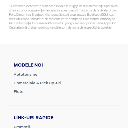
*Accesoriile identificate sunt accesorii alese cu grijă de la furnizori terți și pot avea
diferite condiții de garanție, iar detaliile acestora pot fi obținute de la dealerul dvs.
Ford. Denumirea Bluetooth® și logourile sunt proprietatea Bluetooth SIG, Inc. și
orice utilizare a unor astfel de mărci de către compania Ford Motor Company se
face sub licență. Denumirea iPhone/iPod și logourile sunt proprietatea Apple Inc.
Celelalte mărci și denumiri comerciale sunt deținute de respectivii proprietari
MODELE NOI
Autoturisme
Comerciale & Pick Up-uri
Flote
LINK-URI RAPIDE
Promotii