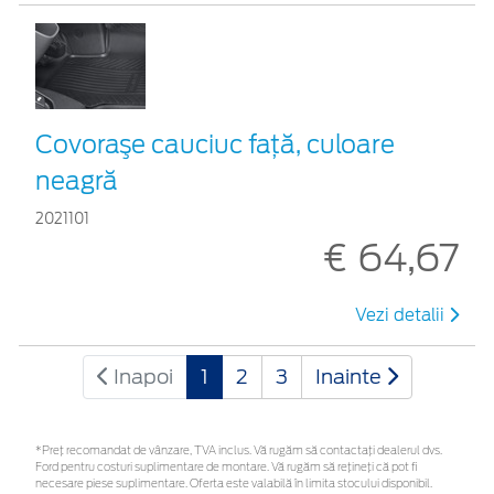
Covoraşe cauciuc faţă, culoare
neagră
2021101
€ 64,67
Vezi detalii
Inapoi
1
2
3
Inainte
*Preţ recomandat de vânzare, TVA inclus. Vă rugăm să contactaţi dealerul dvs.
Ford pentru costuri suplimentare de montare. Vă rugăm să rețineți că pot fi
necesare piese suplimentare. Oferta este valabilă în limita stocului disponibil.