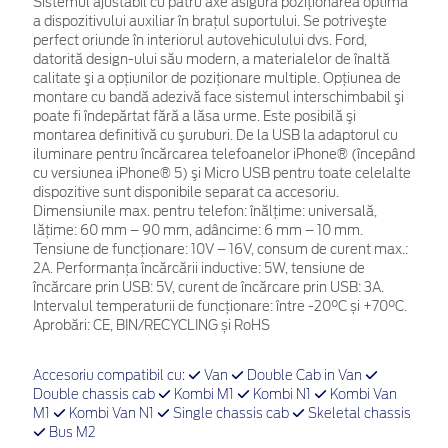
Sistemul ajustabil cu patru axe asigură poziţionarea optimă
a dispozitivului auxiliar în braţul suportului. Se potriveşte
perfect oriunde în interiorul autovehiculului dvs. Ford,
datorită design-ului său modern, a materialelor de înaltă
calitate şi a opţiunilor de poziţionare multiple. Opţiunea de
montare cu bandă adezivă face sistemul interschimbabil şi
poate fi îndepărtat fără a lăsa urme. Este posibilă şi
montarea definitivă cu şuruburi. De la USB la adaptorul cu
iluminare pentru încărcarea telefoanelor iPhone® (începând
cu versiunea iPhone® 5) şi Micro USB pentru toate celelalte
dispozitive sunt disponibile separat ca accesoriu.
Dimensiunile max. pentru telefon: înălțime: universală,
lățime: 60 mm – 90 mm, adâncime: 6 mm – 10 mm.
Tensiune de funcționare: 10V – 16V, consum de curent max.:
2A. Performanța încărcării inductive: 5W, tensiune de
încărcare prin USB: 5V, curent de încărcare prin USB: 3A.
Intervalul temperaturii de funcționare: între -20°C și +70°C.
Aprobări: CE, BIN/RECYCLING și RoHS
Accesoriu compatibil cu:
Van
Double Cab in Van
Double chassis cab
Kombi M1
Kombi N1
Kombi Van
M1
Kombi Van N1
Single chassis cab
Skeletal chassis
Bus M2