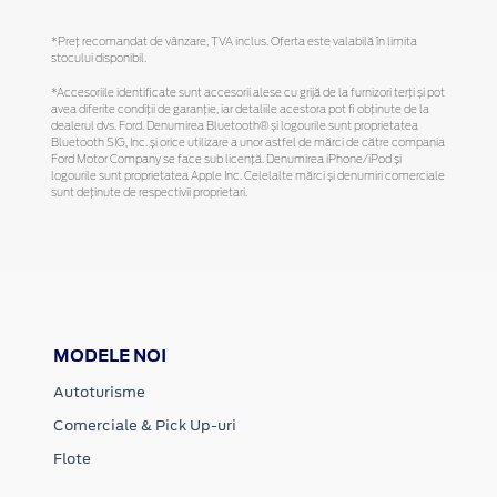
*Preţ recomandat de vânzare, TVA inclus. Oferta este valabilă în limita
stocului disponibil.
*Accesoriile identificate sunt accesorii alese cu grijă de la furnizori terți și pot
avea diferite condiții de garanție, iar detaliile acestora pot fi obținute de la
dealerul dvs. Ford. Denumirea Bluetooth® și logourile sunt proprietatea
Bluetooth SIG, Inc. și orice utilizare a unor astfel de mărci de către compania
Ford Motor Company se face sub licență. Denumirea iPhone/iPod și
logourile sunt proprietatea Apple Inc. Celelalte mărci și denumiri comerciale
sunt deținute de respectivii proprietari.
MODELE NOI
Autoturisme
Comerciale & Pick Up-uri
Flote