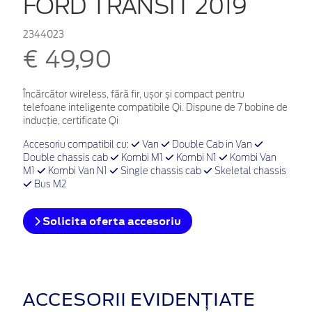
FORD TRANSIT 2019
2344023
€ 49,90
Încărcător wireless, fără fir, ușor și compact pentru
telefoane inteligente compatibile Qi. Dispune de 7 bobine de
inducție, certificate Qi
Accesoriu compatibil cu:
Van
Double Cab in Van
Double chassis cab
Kombi M1
Kombi N1
Kombi Van
M1
Kombi Van N1
Single chassis cab
Skeletal chassis
Bus M2
Solicita oferta accesoriu
ACCESORII EVIDENȚIATE