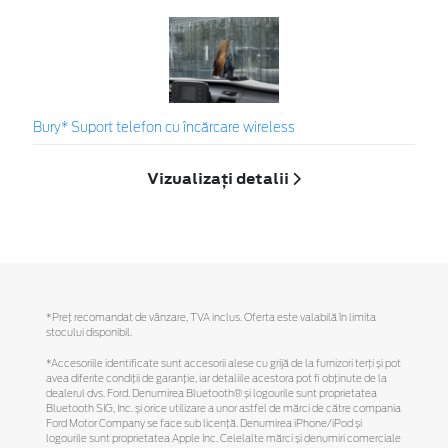
Bury* Suport telefon cu încărcare wireless
Vizualizați detalii
*Preţ recomandat de vânzare, TVA inclus. Oferta este valabilă în limita
stocului disponibil.
*Accesoriile identificate sunt accesorii alese cu grijă de la furnizori terți și pot
avea diferite condiții de garanție, iar detaliile acestora pot fi obținute de la
dealerul dvs. Ford. Denumirea Bluetooth® și logourile sunt proprietatea
Bluetooth SIG, Inc. și orice utilizare a unor astfel de mărci de către compania
Ford Motor Company se face sub licență. Denumirea iPhone/iPod și
logourile sunt proprietatea Apple Inc. Celelalte mărci și denumiri comerciale