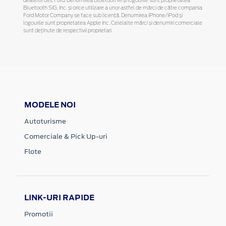
dealerul dvs. Ford. Denumirea Bluetooth® și logourile sunt proprietatea
Bluetooth SIG, Inc. și orice utilizare a unor astfel de mărci de către compania
Ford Motor Company se face sub licență. Denumirea iPhone/iPod și
logourile sunt proprietatea Apple Inc. Celelalte mărci și denumiri comerciale
sunt deținute de respectivii proprietari.
MODELE NOI
Autoturisme
Comerciale & Pick Up-uri
Flote
LINK-URI RAPIDE
Promotii