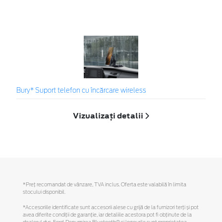
Bury* Suport telefon cu încărcare wireless
Vizualizați detalii
*Preţ recomandat de vânzare, TVA inclus. Oferta este valabilă în limita
stocului disponibil.
*Accesoriile identificate sunt accesorii alese cu grijă de la furnizori terți și pot
avea diferite condiții de garanție, iar detaliile acestora pot fi obținute de la