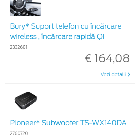
Bury* Suport telefon cu încărcare
wireless , încărcare rapidă QI
2332681
€ 164,08
Vezi detalii
Pioneer* Subwoofer TS-WX140DA
2760720