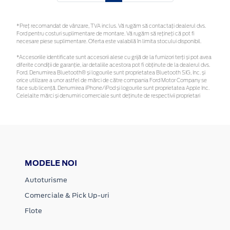
*Preţ recomandat de vânzare, TVA inclus. Vă rugăm să contactaţi dealerul dvs.
Ford pentru costuri suplimentare de montare. Vă rugăm să rețineți că pot fi
necesare piese suplimentare. Oferta este valabilă în limita stocului disponibil.
*Accesoriile identificate sunt accesorii alese cu grijă de la furnizori terți și pot avea
diferite condiții de garanție, iar detaliile acestora pot fi obținute de la dealerul dvs.
Ford. Denumirea Bluetooth® și logourile sunt proprietatea Bluetooth SIG, Inc. și
orice utilizare a unor astfel de mărci de către compania Ford Motor Company se
face sub licență. Denumirea iPhone/iPod și logourile sunt proprietatea Apple Inc.
Celelalte mărci și denumiri comerciale sunt deținute de respectivii proprietari
MODELE NOI
Autoturisme
Comerciale & Pick Up-uri
Flote