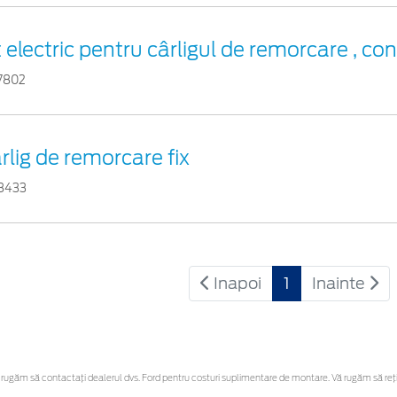
t electric pentru cârligul de remorcare , con
7802
rlig de remorcare fix
8433
Inapoi
1
Inainte
ugăm să contactaţi dealerul dvs. Ford pentru costuri suplimentare de montare. Vă rugăm să reține