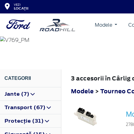
VEZI
LOCAȚII
Modele
Co
TOURNEO COURIER
2023
3 accesorii în Cârli
CATEGORII
Modele
>
Tourneo Co
Jante (7)
Transport (67)
Mo
Protecţie (31)
278