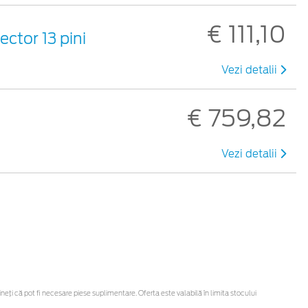
€ 111,10
ector 13 pini
Vezi detalii
€ 759,82
Vezi detalii
ți că pot fi necesare piese suplimentare. Oferta este valabilă în limita stocului