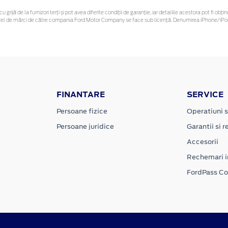
u grijă de la furnizori terți și pot avea diferite condiții de garanție, iar detaliile acestora pot fi 
 astfel de mărci de către compania Ford Motor Company se face sub licență. Denumirea iPhone/iPod 
FINANTARE
SERVICE
Persoane fizice
Operatiuni s
Persoane juridice
Garantii si re
Accesorii
Rechemari i
FordPass C