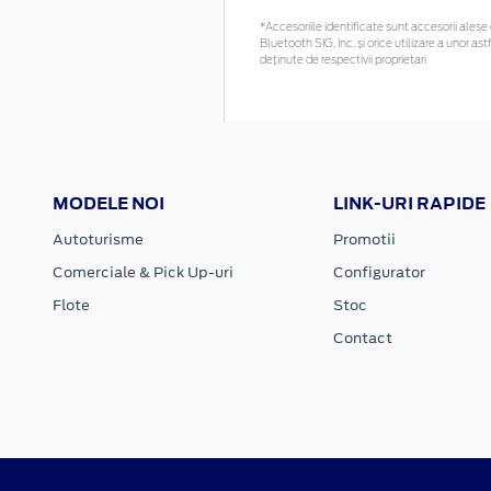
*Accesoriile identificate sunt accesorii alese c
Bluetooth SIG, Inc. și orice utilizare a unor
deținute de respectivii proprietari
MODELE NOI
LINK-URI RAPIDE
Autoturisme
Promotii
Comerciale & Pick Up-uri
Configurator
Flote
Stoc
Contact