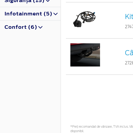
Siguranţă (15)
Infotainment (5)
Ki
Confort (6)
274
Câ
272
*Preţ recomandat de vânzare, TVA inclus. Vă r
disponibil.