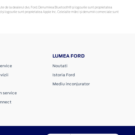
obținute de la dealerul dvs. Ford. Denumirea Bluetooth® și logourile sunt proprietatea
și logourile sunt proprietatea Apple Inc. Celelalte mărci și denumiri comerciale sunt
LUMEA FORD
ervice
Noutati
vizii
Istoria Ford
Mediu inconjurator
n service
onnect