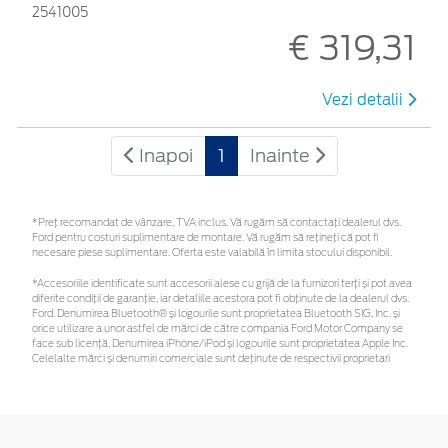
2541005
€ 319,31
Vezi detalii
Inapoi
1
Inainte
*Preţ recomandat de vânzare, TVA inclus. Vă rugăm să contactaţi dealerul dvs.
Ford pentru costuri suplimentare de montare. Vă rugăm să rețineți că pot fi
necesare piese suplimentare. Oferta este valabilă în limita stocului disponibil.
*Accesoriile identificate sunt accesorii alese cu grijă de la furnizori terți și pot avea
diferite condiții de garanție, iar detaliile acestora pot fi obținute de la dealerul dvs.
Ford. Denumirea Bluetooth® și logourile sunt proprietatea Bluetooth SIG, Inc. și
orice utilizare a unor astfel de mărci de către compania Ford Motor Company se
face sub licență. Denumirea iPhone/iPod și logourile sunt proprietatea Apple Inc.
Celelalte mărci și denumiri comerciale sunt deținute de respectivii proprietari