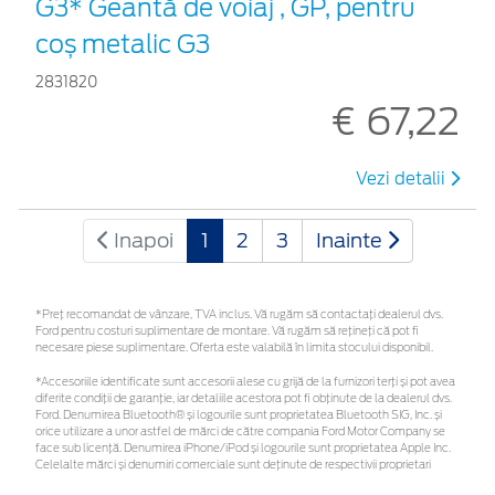
G3* Geantă de voiaj , GP, pentru
coș metalic G3
2831820
€ 67,22
Vezi detalii
Inapoi
1
2
3
Inainte
*Preţ recomandat de vânzare, TVA inclus. Vă rugăm să contactaţi dealerul dvs.
Ford pentru costuri suplimentare de montare. Vă rugăm să rețineți că pot fi
necesare piese suplimentare. Oferta este valabilă în limita stocului disponibil.
*Accesoriile identificate sunt accesorii alese cu grijă de la furnizori terți și pot avea
diferite condiții de garanție, iar detaliile acestora pot fi obținute de la dealerul dvs.
Ford. Denumirea Bluetooth® și logourile sunt proprietatea Bluetooth SIG, Inc. și
orice utilizare a unor astfel de mărci de către compania Ford Motor Company se
face sub licență. Denumirea iPhone/iPod și logourile sunt proprietatea Apple Inc.
Celelalte mărci și denumiri comerciale sunt deținute de respectivii proprietari