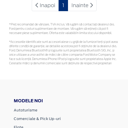
Inapoi
1
Inainte
*Preţ recomandat de vânzare, TVA inclus. Vă rugăm să contactaţi dealerul dvs.
Ford pentru costuri suplimentare de montare. Vă rugăm să rețineți că pot fi
necesare piese suplimentare. Oferta este valabilă în limita stocului disponibil.
*Accesoriile identificate sunt accesorii alese cu grijă de la furnizori terți și pot avea
diferite condiții de garanție, iar detaliile acestora pot fi obținute de la dealerul dvs.
Ford. Denumirea Bluetooth® și logourile sunt proprietatea Bluetooth SIG, Inc. și
orice utilizare a unor astfel de mărci de către compania Ford Motor Company se
face sub licență. Denumirea iPhone/iPod și logourile sunt proprietatea Apple Inc.
Celelalte mărci și denumiri comerciale sunt deținute de respectivii proprietari
MODELE NOI
Autoturisme
Comerciale & Pick Up-uri
Flote