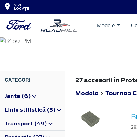
VEZI
LOCAȚII
Modele
Co
TOURNEO COURIER
2014
27 accesorii în Pro
CATEGORII
Modele
>
Tourneo C
Jante (6)
Linie stilistică (3)
B
Transport (49)
28