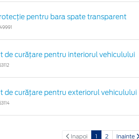
rotecţie pentru bara spate transparent
49991
it de curățare pentru interiorul vehiculului
53112
it de curățare pentru exteriorul vehiculului
53114
Inapoi
1
2
Inainte