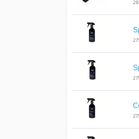
28
S
27
S
27
C
27