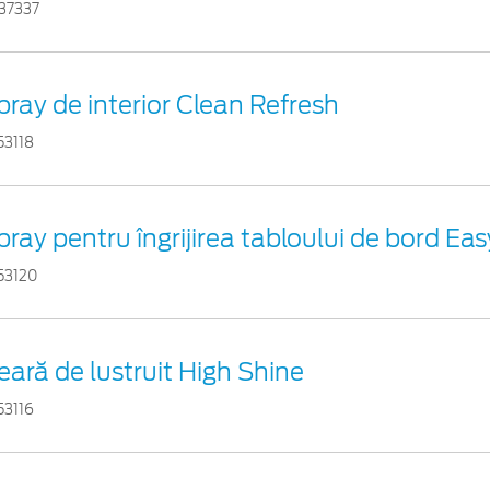
37337
pray de interior Clean Refresh
53118
pray pentru îngrijirea tabloului de bord Ea
53120
eară de lustruit High Shine
53116