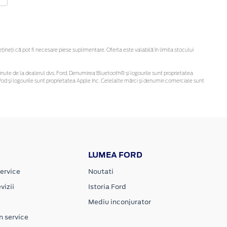
neți că pot fi necesare piese suplimentare. Oferta este valabilă în limita stocului
i obținute de la dealerul dvs. Ford. Denumirea Bluetooth® și logourile sunt proprietatea
d și logourile sunt proprietatea Apple Inc. Celelalte mărci și denumiri comerciale sunt
LUMEA FORD
ervice
Noutati
vizii
Istoria Ford
Mediu inconjurator
n service