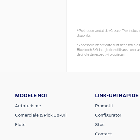
*Preţ recomandat de vânzare, TVA inclus. Vă
disponibil.
*Accesoriile identificate sunt accesorii alese
Bluetooth SIG, Inc. și orice utilizare a un
deținute de respectivii proprietari
MODELE NOI
LINK-URI RAPIDE
Autoturisme
Promotii
Comerciale & Pick Up-uri
Configurator
Flote
Stoc
Contact