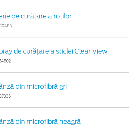
erie de curățare a roților
39483
pray de curățare a sticlei Clear View
54502
ânză din microfibră gri
37335
ânză din microfibră neagră