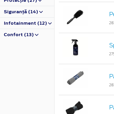
Protecţie (27)
Siguranţă (14)
P
Infotainment (12)
28
Confort (13)
S
27
P
28
P