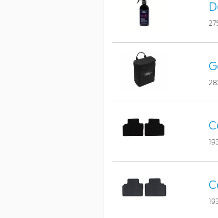
D
27
G
28
C
19
C
19