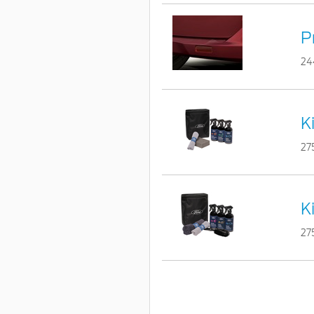
P
24
K
27
K
27