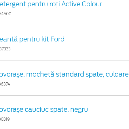
etergent pentru roți Active Colour
54500
eantă pentru kit Ford
37333
ovoraşe, mochetă standard spate, culoare
36374
ovoraşe cauciuc spate, negru
30319