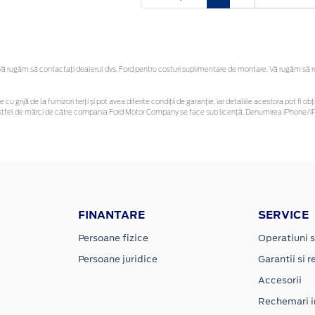
 rugăm să contactaţi dealerul dvs. Ford pentru costuri suplimentare de montare. Vă rugăm să reți
 cu grijă de la furnizori terți și pot avea diferite condiții de garanție, iar detaliile acestora pot f
or astfel de mărci de către compania Ford Motor Company se face sub licență. Denumirea iPhone/iPo
FINANTARE
SERVICE
Persoane fizice
Operatiuni s
Persoane juridice
Garantii si re
Accesorii
Rechemari i