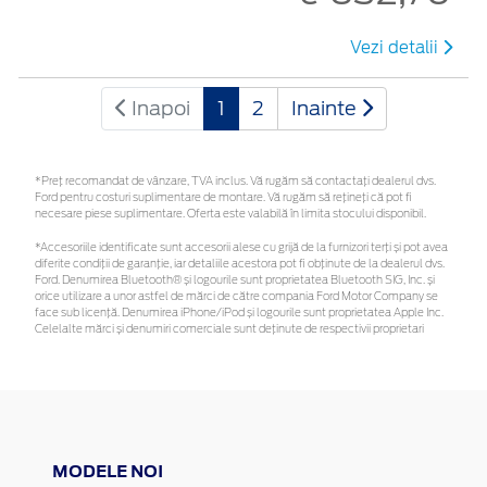
Vezi detalii
Inapoi
1
2
Inainte
*Preţ recomandat de vânzare, TVA inclus. Vă rugăm să contactaţi dealerul dvs.
Ford pentru costuri suplimentare de montare. Vă rugăm să rețineți că pot fi
necesare piese suplimentare. Oferta este valabilă în limita stocului disponibil.
*Accesoriile identificate sunt accesorii alese cu grijă de la furnizori terți și pot avea
diferite condiții de garanție, iar detaliile acestora pot fi obținute de la dealerul dvs.
Ford. Denumirea Bluetooth® și logourile sunt proprietatea Bluetooth SIG, Inc. și
orice utilizare a unor astfel de mărci de către compania Ford Motor Company se
face sub licență. Denumirea iPhone/iPod și logourile sunt proprietatea Apple Inc.
Celelalte mărci și denumiri comerciale sunt deținute de respectivii proprietari
MODELE NOI