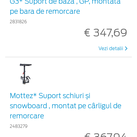
G3* Suport de bază , GP, montată
pe bara de remorcare
2831826
€ 347,69
Vezi detalii
Mottez* Suport schiuri și
snowboard , montat pe cârligul de
remorcare
2483279