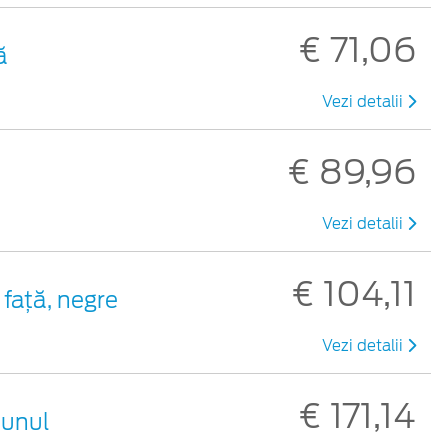
€ 71,06
ă
Vezi detalii
€ 89,96
Vezi detalii
€ 104,11
față, negre
Vezi detalii
€ 171,14
aunul