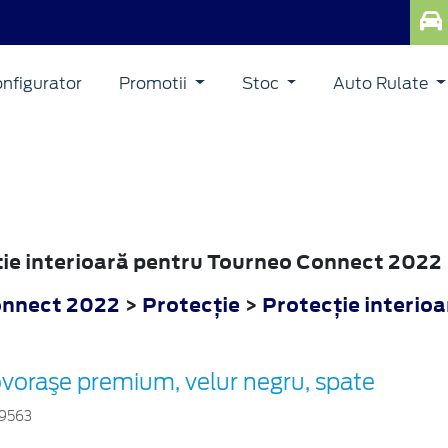
nfigurator
Promotii
Stoc
Auto Rulate
cţie interioară pentru Tourneo Connect 2022
onnect 2022
>
Protecţie
>
Protecţie interioa
voraşe premium, velur negru, spate
9563