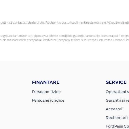
ugăm să contactaţi dealerul dvs. Ford pentru costuri suplimentare de montare. Vă rugăm să rețineț
u grijă de la furnizori terți și pot avea diferite condiții de garanție, iar detaliile acestora pot fi 
 astfel de mărci de către compania Ford Motor Company se face sub licență. Denumirea iPhone/iPod 
FINANTARE
SERVICE
Persoane fizice
Operatiuni s
Persoane juridice
Garantii si re
Accesorii
Rechemari i
FordPass C