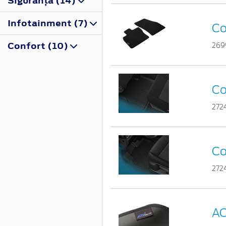
Siguranţă (14)
Infotainment (7)
Co
Confort (10)
269
Co
272
Co
272
AC