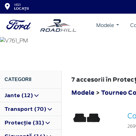
VEZI
LOCAȚII
Modele
Co
TOURNEO CONNECT
2022
7 accesorii în Prote
CATEGORII
Modele
>
Tourneo C
Jante (12)
Transport (70)
Co
Protecţie (31)
269