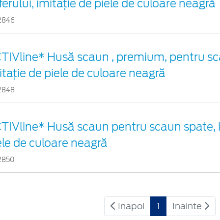
ferului, imitație de piele de culoare neagră
2846
TIVline* Husă scaun , premium, pentru sc
itație de piele de culoare neagră
2848
TIVline* Husă scaun pentru scaun spate, i
ele de culoare neagră
2850
Inapoi
1
Inainte