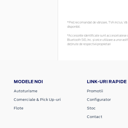
*Preţ recomandat de vânzare, TVA inclus. Vă r
disponibil.
*Accesoriile identificate sunt accesorii alese c
Bluetooth SIG, Inc. și orice utilizare a unor
deținute de respectivii proprietari
MODELE NOI
LINK-URI RAPIDE
Autoturisme
Promotii
Comerciale & Pick Up-uri
Configurator
Flote
Stoc
Contact