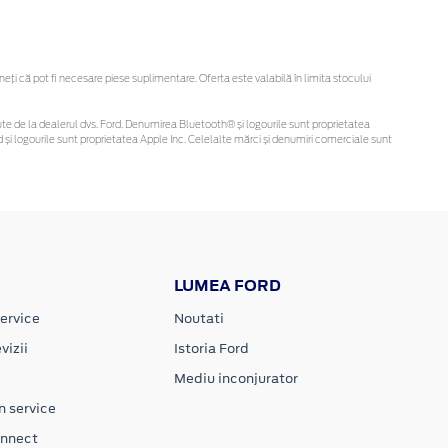
i că pot fi necesare piese suplimentare. Oferta este valabilă în limita stocului
obținute de la dealerul dvs. Ford. Denumirea Bluetooth® și logourile sunt proprietatea
și logourile sunt proprietatea Apple Inc. Celelalte mărci și denumiri comerciale sunt
LUMEA FORD
ervice
Noutati
vizii
Istoria Ford
Mediu inconjurator
n service
onnect