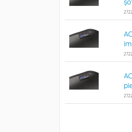
șo
272
AC
im
272
AC
pi
272