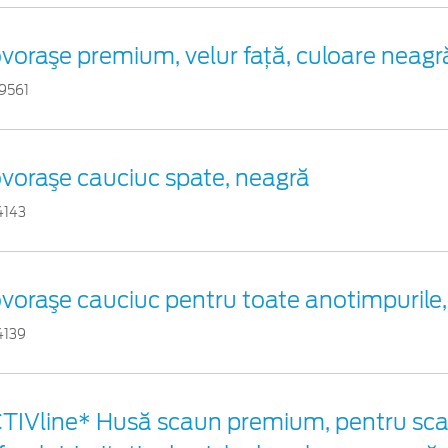
voraşe premium, velur față, culoare neagr
9561
voraşe cauciuc spate, neagră
4143
voraşe cauciuc pentru toate anotimpurile, 
4139
TIVline* Husă scaun premium, pentru sc