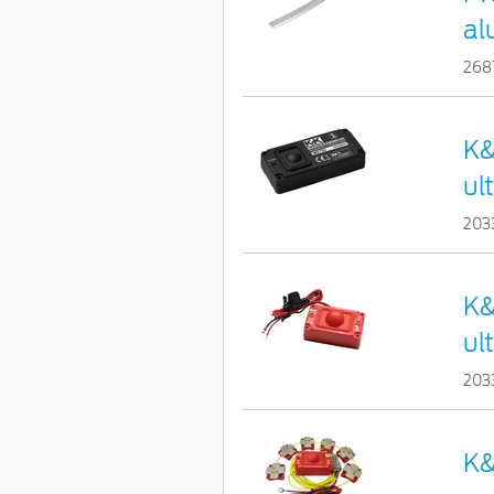
al
268
K&
ul
203
K&
ul
203
K&