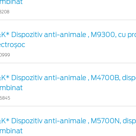
mbinat
3208
K* Dispozitiv anti-animale , M9300, cu pro
ectroșoc
0999
K* Dispozitiv anti-animale , M4700B, dispo
mbinat
6845
K* Dispozitiv anti-animale , M5700N, disp
mbinat