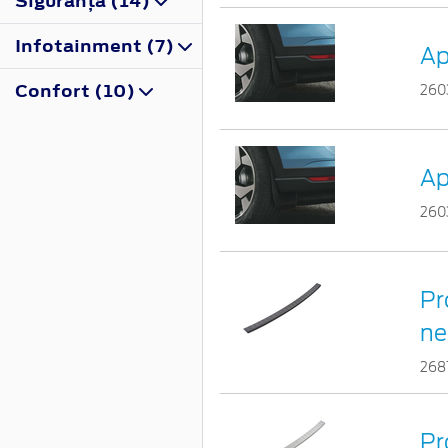
Siguranţă (14)
Infotainment (7)
Ap
Confort (10)
260
Ap
260
Pr
ne
268
Pr