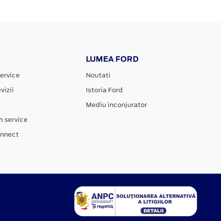
LUMEA FORD
ervice
Noutati
vizii
Istoria Ford
Mediu inconjurator
n service
onnect