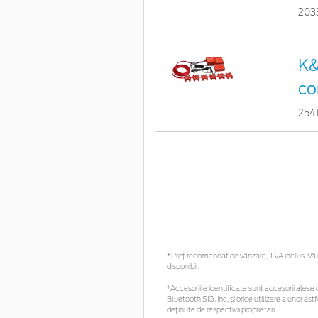
203
K&
co
254
*Preţ recomandat de vânzare, TVA inclus. Vă r
disponibil.
*Accesoriile identificate sunt accesorii alese c
Bluetooth SIG, Inc. și orice utilizare a unor
deținute de respectivii proprietari