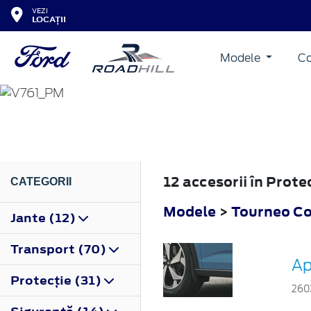
VEZI
LOCAȚII
Modele
Co
TOURNEO CONNECT
2022
12 accesorii în Prot
CATEGORII
Modele
>
Tourneo C
Jante (12)
Transport (70)
Ap
Protecţie (31)
260