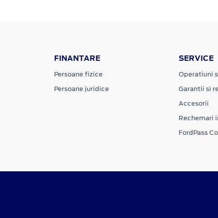
FINANTARE
SERVICE
Persoane fizice
Operatiuni s
Persoane juridice
Garantii si re
Accesorii
Rechemari i
FordPass C