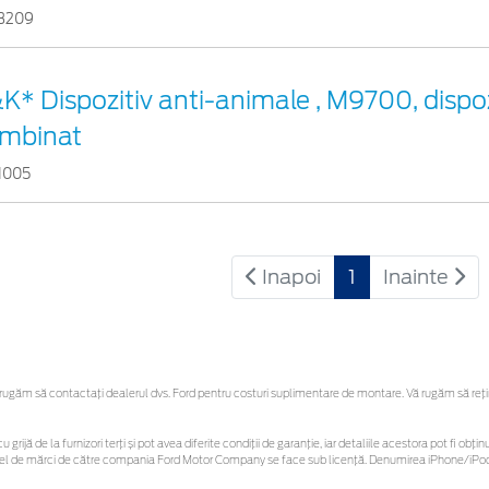
3209
K* Dispozitiv anti-animale , M9700, dispoz
mbinat
1005
Inapoi
1
Inainte
ugăm să contactaţi dealerul dvs. Ford pentru costuri suplimentare de montare. Vă rugăm să rețineț
u grijă de la furnizori terți și pot avea diferite condiții de garanție, iar detaliile acestora pot fi 
 astfel de mărci de către compania Ford Motor Company se face sub licență. Denumirea iPhone/iPod 