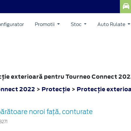
nfigurator
Promotii
Stoc
Auto Rulate
ecţie exterioară pentru Tourneo Connect 20
onnect 2022
>
Protecţie
>
Protecţie exterio
ărătoare noroi față, conturate
3271