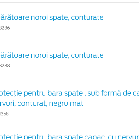
ărătoare noroi spate, conturate
3286
ărătoare noroi spate, conturate
3288
otecţie pentru bara spate , sub formă de c
rvuri, conturat, negru mat
1358
otecţie pentru bara spate capac, cu nervuri