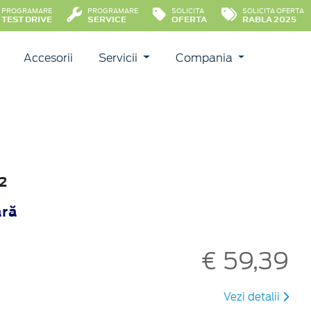
PROGRAMARE
PROGRAMARE
SOLICITA
SOLICITA OFERTA
TEST DRIVE
SERVICE
OFERTA
RABLA 2025
Accesorii
Servicii
Compania
22
ară
€ 59,39
Vezi detalii