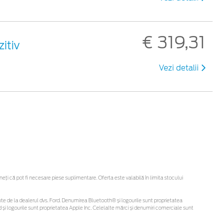
€ 319,31
itiv
Vezi detalii
i că pot fi necesare piese suplimentare. Oferta este valabilă în limita stocului
obținute de la dealerul dvs. Ford. Denumirea Bluetooth® și logourile sunt proprietatea
și logourile sunt proprietatea Apple Inc. Celelalte mărci și denumiri comerciale sunt