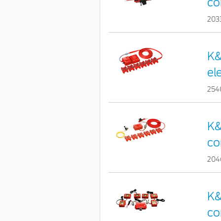
co
203
K&
el
254
K&
co
204
K&
co