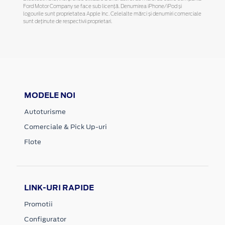
Ford Motor Company se face sub licență. Denumirea iPhone/iPod și
logourile sunt proprietatea Apple Inc. Celelalte mărci și denumiri comerciale
sunt deținute de respectivii proprietari.
MODELE NOI
Autoturisme
Comerciale & Pick Up-uri
Flote
LINK-URI RAPIDE
Promotii
Configurator