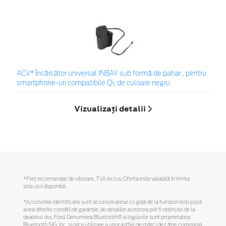
ACV* Încărcător universal INBAY sub formă de pahar , pentru
smartphone-uri compatibile Qi, de culoare negru
Vizualizați detalii
*Preţ recomandat de vânzare, TVA inclus. Oferta este valabilă în limita
stocului disponibil.
*Accesoriile identificate sunt accesorii alese cu grijă de la furnizori terți și pot
avea diferite condiții de garanție, iar detaliile acestora pot fi obținute de la
dealerul dvs. Ford. Denumirea Bluetooth® și logourile sunt proprietatea
Bluetooth SIG, Inc. și orice utilizare a unor astfel de mărci de către compania