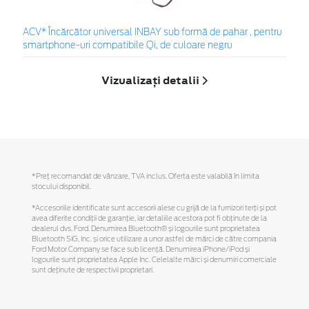
ACV* Încărcător universal INBAY sub formă de pahar , pentru
smartphone-uri compatibile Qi, de culoare negru
Vizualizați detalii
*Preţ recomandat de vânzare, TVA inclus. Oferta este valabilă în limita
stocului disponibil.
*Accesoriile identificate sunt accesorii alese cu grijă de la furnizori terți și pot
avea diferite condiții de garanție, iar detaliile acestora pot fi obținute de la
dealerul dvs. Ford. Denumirea Bluetooth® și logourile sunt proprietatea
Bluetooth SIG, Inc. și orice utilizare a unor astfel de mărci de către compania
Ford Motor Company se face sub licență. Denumirea iPhone/iPod și
logourile sunt proprietatea Apple Inc. Celelalte mărci și denumiri comerciale
sunt deținute de respectivii proprietari.