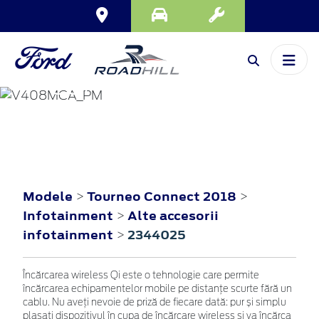
TOURNEO
CONNECT
2018
Modele
Tourneo Connect 2018
>
>
Infotainment
Alte accesorii
>
infotainment
2344025
>
Încărcarea wireless Qi este o tehnologie care permite
încărcarea echipamentelor mobile pe distanțe scurte fără un
cablu. Nu aveți nevoie de priză de fiecare dată: pur și simplu
plasați dispozitivul în cupa de încărcare wireless și va încărca