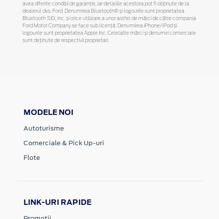
avea diferite condiții de garanție, iar detaliile acestora pot fi obținute de la
dealerul dvs. Ford. Denumirea Bluetooth® și logourile sunt proprietatea
Bluetooth SIG, Inc. și orice utilizare a unor astfel de mărci de către compania
Ford Motor Company se face sub licență. Denumirea iPhone/iPod și
logourile sunt proprietatea Apple Inc. Celelalte mărci și denumiri comerciale
sunt deținute de respectivii proprietari.
MODELE NOI
Autoturisme
Comerciale & Pick Up-uri
Flote
LINK-URI RAPIDE
Promotii