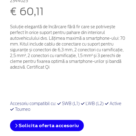
2344025
€ 60,11
Soluție elegantă de încărcare fără fir care se potrivește
perfect în orice suport pentru pahare din interiorul
autovehiculului dvs. Lățimea maximă a smartphone-ului: 70
mm. Kitul include cablu de conectare cu suport pentru
siguranțe și conectori de 6,3 mm, 2 conectori cu ramificație,
2,5 mm², 2 conectori cu ramificație, 1,5 mm² și 3 perechi de
cleme pentru fixarea optimă a smartphone-urilor și bandă
adezivă. Certificat Qi
Accesoriu compatibil cu:
SWB (L1)
LWB (L2)
Active
Tourneo
Solicita oferta accesoriu