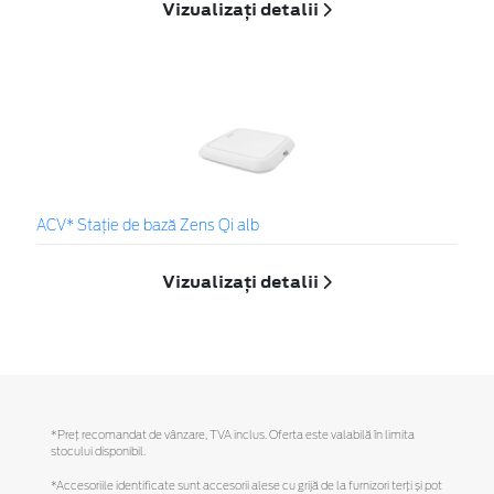
Vizualizați detalii
ACV* Stație de bază Zens Qi alb
Vizualizați detalii
*Preţ recomandat de vânzare, TVA inclus. Oferta este valabilă în limita
stocului disponibil.
*Accesoriile identificate sunt accesorii alese cu grijă de la furnizori terți și pot