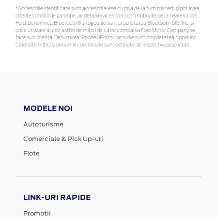
*Accesoriile identificate sunt accesorii alese cu grijă de la furnizori terți și pot avea
diferite condiții de garanție, iar detaliile acestora pot fi obținute de la dealerul dvs.
Ford. Denumirea Bluetooth® și logourile sunt proprietatea Bluetooth SIG, Inc. și
orice utilizare a unor astfel de mărci de către compania Ford Motor Company se
face sub licență. Denumirea iPhone/iPod și logourile sunt proprietatea Apple Inc.
Celelalte mărci și denumiri comerciale sunt deținute de respectivii proprietari
MODELE NOI
Autoturisme
Comerciale & Pick Up-uri
Flote
LINK-URI RAPIDE
Promotii