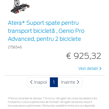
Atera* Suport spate pentru
transport bicicletă , Genio Pro
Advanced, pentru 2 biciclete
2756546
€ 925,32
Vezi detalii
Inapoi
1
Inainte
*Preţ recomandat de vânzare, TVA inclus. Vă rugăm să contactaţi dealerul dvs.
Ford pentru costuri suplimentare de montare. Vă rugăm să rețineți că pot fi
necesare piese suplimentare. Oferta este valabilă în limita stocului disponibil.