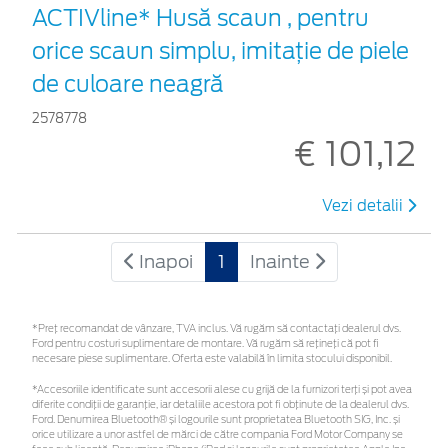
ACTIVline* Husă scaun , pentru
orice scaun simplu, imitație de piele
de culoare neagră
2578778
€ 101,12
Vezi detalii
Inapoi
1
Inainte
*Preţ recomandat de vânzare, TVA inclus. Vă rugăm să contactaţi dealerul dvs.
Ford pentru costuri suplimentare de montare. Vă rugăm să rețineți că pot fi
necesare piese suplimentare. Oferta este valabilă în limita stocului disponibil.
*Accesoriile identificate sunt accesorii alese cu grijă de la furnizori terți și pot avea
diferite condiții de garanție, iar detaliile acestora pot fi obținute de la dealerul dvs.
Ford. Denumirea Bluetooth® și logourile sunt proprietatea Bluetooth SIG, Inc. și
orice utilizare a unor astfel de mărci de către compania Ford Motor Company se