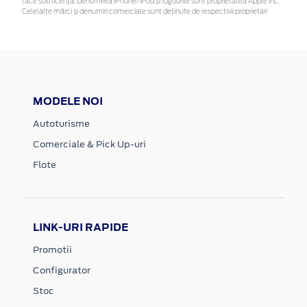
face sub licență. Denumirea iPhone/iPod și logourile sunt proprietatea Apple Inc.
Celelalte mărci și denumiri comerciale sunt deținute de respectivii proprietari
MODELE NOI
Autoturisme
Comerciale & Pick Up-uri
Flote
LINK-URI RAPIDE
Promotii
Configurator
Stoc